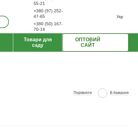
55-21
+380 (97) 252-
ерти
47-65
Укр
+380 (50) 167-
70-14
Передзвонити вам?
Товари для
ОПТОВИЙ
саду
САЙТ
Порівняти
В бажання