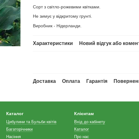
Сорт з світло-рожевими квітками.
Не зимує у відкритому грунті.
Виробник - Нідерланди.
Характеристики
Новий відгук або комен
Доставка
Оплата
Гарантія
Повернен
Каталог
Клієнтам
Цибулини та Бульби квітів
Вхід до кабінету
Багаторічники
Каталог
Насіння
Про нас