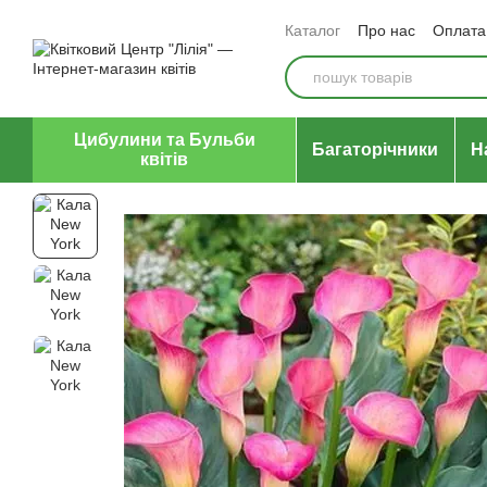
Перейти до основного контенту
Каталог
Про нас
Оплата 
Відгуки про магазин
Уго
Цибулини та Бульби
Багаторічники
Н
квітів