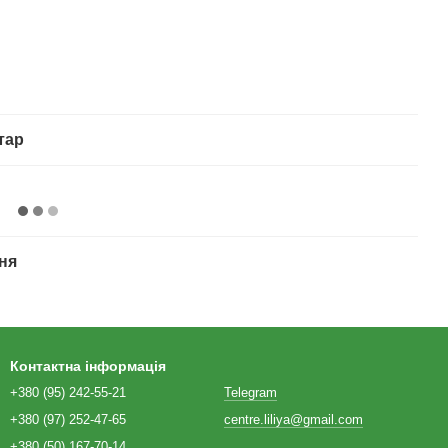
тар
ня
Контактна інформація
+380 (95) 242-55-21
Telegram
+380 (97) 252-47-65
centre.liliya@gmail.com
+380 (50) 167-70-14