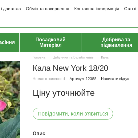
і доставка
Обмін та повернення
Контактна інформація
Статті
да користувача
Політика конфіденційності
Договір публічної оф
Посадковий
Добрива та
асіння
Матеріал
підживлення
Головна
Цибулини та Бульби квітів
Кала
Кала New York 18/20
Немає в наявності
Артикул: 12388
Написати відгук
Ціну уточнюйте
Повідомити, коли з'явиться
Опис