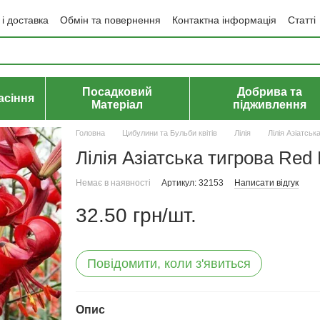
і доставка
Обмін та повернення
Контактна інформація
Статті
да користувача
Політика конфіденційності
Договір публічної оф
Посадковий
Добрива та
асіння
Матеріал
підживлення
Головна
Цибулини та Бульби квітів
Лілія
Лілія Азіатськ
Лілія Азіатська тигрова Red 
Немає в наявності
Артикул: 32153
Написати відгук
32.50 грн/шт.
Повідомити, коли з'явиться
Опис