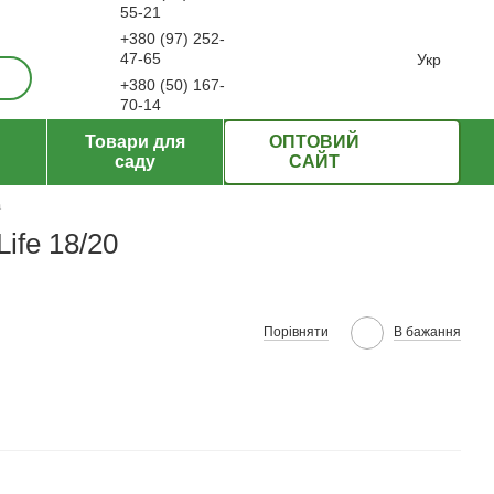
55-21
+380 (97) 252-
ерти
47-65
Укр
+380 (50) 167-
70-14
Передзвонити вам?
Товари для
ОПТОВИЙ
саду
САЙТ
а
Life 18/20
Порівняти
В бажання