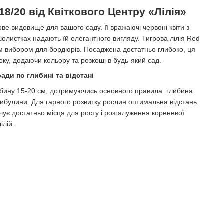
 18/20 від Квіткового Центру «Лілія»
ове видовище для вашого саду. Її вражаючі червоні квіти з
листках надають їй елегантного вигляду. Тигрова лілія Red
ним вибором для бордюрів. Посаджена достатньо глибоко, ця
року, додаючи кольору та розкоші в будь-який сад.
ди по глибині та відстані
ибину 15-20 см, дотримуючись основного правила: глибина
цибулини. Для гарного розвитку рослин оптимальна відстань
чує достатньо місця для росту і розгалуження кореневої
ілій.