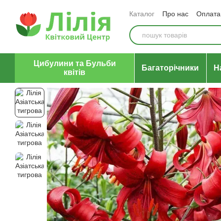
Перейти до основного контенту
Каталог
Про нас
Оплата 
Відгуки про магазин
Уго
Цибулини та Бульби
Багаторічники
Н
квітів