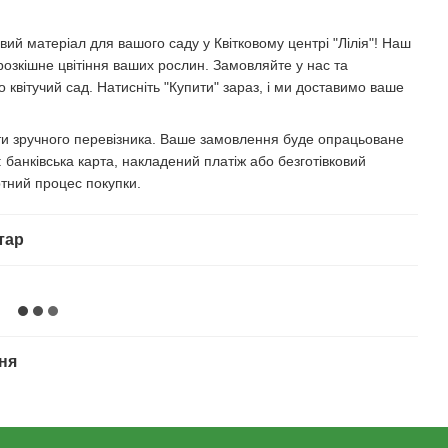
ий матеріал для вашого саду у Квітковому центрі "Лілія"! Наш
розкішне цвітіння ваших рослин. Замовляйте у нас та
 квітучий сад. Натисніть "Купити" зараз, і ми доставимо ваше
ати зручного перевізника. Ваше замовлення буде опрацьоване
банківська карта, накладений платіж або безготівковий
тний процес покупки.
тар
ня