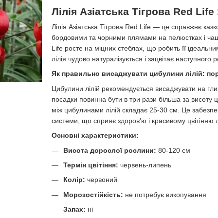
Лілія Азіатська Тігрова Red Life
Лілія Азіатська Тігрова Red Life — це справжнє казк
бордовими та чорними плямами на пелюстках і чашо
Life росте на міцних стеблах, що робить її ідеаль
лілія чудово натуралізується і зацвітає наступного 
Як правильно висаджувати цибулини лілій: пора
Цибулини лілій рекомендується висаджувати на гл
посадки повинна бути в три рази більша за висоту 
між цибулинами лілій складає 25-30 см. Це забезпе
системи, що сприяє здоров'ю і красивому цвітінню л
Основні характеристики:
Висота дорослої рослини:
80-120 см
Термін цвітіння:
червень-липень
Колір:
червоний
Морозостійкість:
не потребує викопування
Запах:
ні