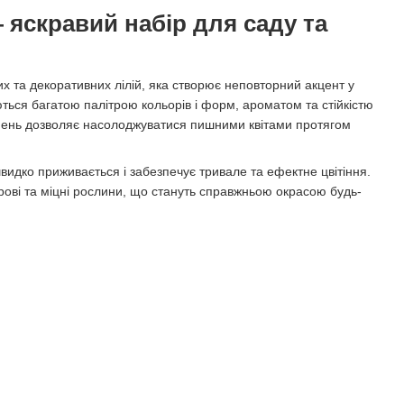
— яскравий набір для саду та
их та декоративних лілій, яка створює неповторний акцент у
ються багатою палітрою кольорів і форм, ароматом та стійкістю
ерпень дозволяє насолоджуватися пишними квітами протягом
видко приживається і забезпечує тривале та ефектне цвітіння.
орові та міцні рослини, що стануть справжньою окрасою будь-