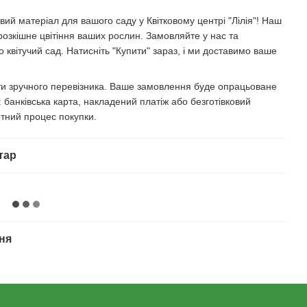
ий матеріал для вашого саду у Квітковому центрі "Лілія"! Наш
розкішне цвітіння ваших рослин. Замовляйте у нас та
 квітучий сад. Натисніть "Купити" зараз, і ми доставимо ваше
ати зручного перевізника. Ваше замовлення буде опрацьоване
банківська карта, накладений платіж або безготівковий
тний процес покупки.
тар
ня