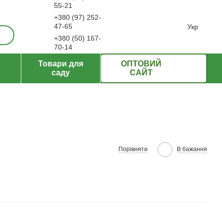
55-21
+380 (97) 252-
ерти
47-65
Укр
+380 (50) 167-
70-14
Передзвонити вам?
Товари для
ОПТОВИЙ
саду
САЙТ
Порівняти
В бажання