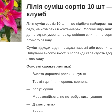
Лілія суміш сортів 10 шт 
клумб
Лілія суміш сортів 10 шт — це підбірка найвиразніш
саду, на клумбах і в контейнерах. Рослини відрізня
до погодних умов, а період цвітіння з липня по с
літнього сезону.
Суміш підходить для посадки навесні або восени, ш
Цибулини високої якості з Голландії гарантують зд
якого саду.
Основні характеристики:
Висота дорослої рослини: суміш
Термін цвітіння: червень-серпень
Колір: суміш
Морозостійкість: не потребує викопування
Діаметр квітки:
Запах: