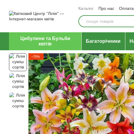
Перейти до основного контенту
Каталог
Про нас
Оплата 
Відгуки про магазин
Уго
Цибулини та Бульби
Багаторічники
Н
квітів
−70%