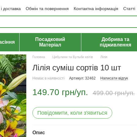
і доставка
Обмін та повернення
Контактна інформація
Статті
да користувача
Політика конфіденційності
Договір публічної оф
Посадковий
Добрива та
асіння
Матеріал
підживлення
Головна
Цибулини та Бульби квітів
Лілія
Лілія суміш сортів 10 шт
Немає в наявності
Артикул: 32462
Написати відгук
149.70 грн/уп.
499.00 грн/уп.
Повідомити, коли з'явиться
Опис