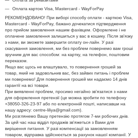
Оплата картою Visa, Mastercard - WayForPay
РЕКОМЕНДОВАНО! При виборі способу оплати - карткою Visa,
Mastercard - WayForPay, бажано дочекатися підтвердження
про прийом замовлення нашим фахівцем. Оформлене і не
оплачене замовлення залишиться у вас в кошику. Після зв'язку
з нами, ви зможете завершити оплату он-лайн. У разі
скасування замовлення, ми без проблем повернемо вам гроші
зручним для вас способом: на картку, на телефон, поштовим
переказом.
Якщо вас щось не влаштувало, то повернення грошей за
товар, який не задовольнив вас, без зайвих питань і проблем
ми повернемо! Для повернення грошей ми надаємо 14 днів
гарантії на всі товари.
При виявленні проблем, просимо негайно зв'язатися з нами
для оформлення претензії (це можна зробити по телефону
+38050-326-23-97 або по електронній пошті, написавши на
нашу адресу: centre-liliya@gmail.com).
Ми розглянемо Вашу претензію протягом 7-ми робочих днів.
За цей час наш відділ продажів зв'яжеться з Вами для
вирішення питання. У разі компенсації за замовленням
товаром, відправка здійснюється за рахунок нашої компанії. У