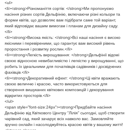
<ul>
<li><strong>Різноманіття сортів: </strong>Ми пропонуємо
насіння різних сортів Дельфінію, включаючи різні кольори та
форми квітів, що дозволяє вам підібрати саме той варіант,
який відповідає вашим вимогам і планам для дизайну саду.
</li>
<li><strong>Висока якість: </strong>Всі наші насіння є високо
якісними і перевіреними, що гарантує вам високий рівень
проростання і розвитку рослин.</li>
<li><strong>Легкість вирощування: </strong>Дельфінії відомі
своєю відносною невибагливістю і легкістю у вирощуванні, що
робить їх ідеальними для початківців садівників і досвідчених
фахівців.</li>
<li><strong>Декоративний ефект: </strong>Ці квіти вражають
своєю величчю і красою, часто використовуються для
створення вишуканих квіткових композицій і декорування
відкритих просторів.</li>
</ul>
<span style="font-size:24px"><strong>Придбайте насіння
Дельфінію від Квіткового Центру "Лілія" сьогодні, щоб створити
чарівний сад, який зачарує всіх навколо вас. Замовляйте
зручно онлайн і насолоджуйтесь красою квітів у вашому житті!