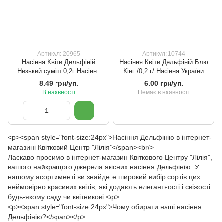
Артикул: 20965
Артикул: 10744
Насіння Квіти Дельфіній
Насіння Квіти Дельфіній Блю
Низький суміш 0,2г Насіння
Кінг /0,2 г/ Насіння України
України
8.49 грн/уп.
6.00 грн/уп.
В наявності
Немає в наявності
<p><span style="font-size:24px">Насіння Дельфінію в інтернет-
магазині Квітковий Центр "Лілія"</span><br/>
Ласкаво просимо в інтернет-магазин Квіткового Центру "Лілія",
вашого найкращого джерела якісних насіння Дельфінію. У
нашому асортименті ви знайдете широкий вибір сортів цих
неймовірно красивих квітів, які додають елегантності і свіжості
будь-якому саду чи квітникові.</p>
<p><span style="font-size:24px">Чому обирати наші насіння
Дельфінію?</span></p>