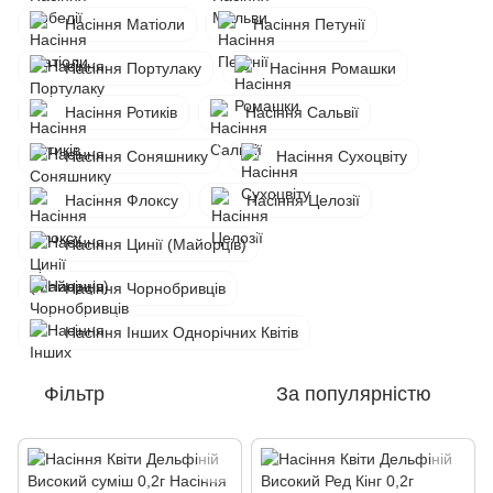
Насіння Матіоли
Насіння Петунії
Насіння Портулаку
Насіння Ромашки
Насіння Ротиків
Насіння Сальвії
Насіння Соняшнику
Насіння Сухоцвіту
Насіння Флоксу
Насіння Целозії
Насіння Цинії (Майорців)
Насіння Чорнобривців
Насіння Інших Однорічних Квітів
Фільтр
За популярністю