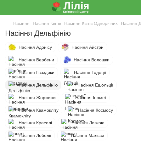
Насіння
Насіння Квітів
Насіння Квітів Однорічних
Насіння 
Насіння Дельфінію
Насіння Адонісу
Насіння Айстри
Насіння Вербени
Насіння Волошки
Насіння Гвоздики
Насіння Годеції
Насіння Дельфінію
Насіння Ешольції
Насіння Жоржини
Насіння Іпомеї
Насіння Квамокліту
Насіння Космосу
Насіння Красолі
Насіння Левкою
Насіння Лобелії
Насіння Мальви