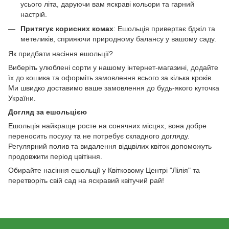
усього літа, даруючи вам яскраві кольори та гарний
настрій.
Притягує корисних комах
: Ешольція привертає бджіл та
метеликів, сприяючи природному балансу у вашому саду.
Як придбати насіння ешольції?
Виберіть улюблені сорти у нашому інтернет-магазині, додайте
їх до кошика та оформіть замовлення всього за кілька кроків.
Ми швидко доставимо ваше замовлення до будь-якого куточка
України.
Догляд за ешольцією
Ешольція найкраще росте на сонячних місцях, вона добре
переносить посуху та не потребує складного догляду.
Регулярний полив та видалення відцвілих квіток допоможуть
продовжити період цвітіння.
Обирайте насіння ешольції у Квітковому Центрі "Лілія" та
перетворіть свій сад на яскравий квітучий рай!