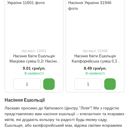
Артикул: 11601
Артикул: 31946
Насіння Квіти Ешольція
Насіння Квіти Ешольція
Махрова суміш 0,2г Насіння
Каліфорнійська суміш 0,3г
України
Насіння України
9.01 грн/уп.
8.49 грн/уп.
В наявності
В наявності
Насіння Ешольції
Ласкаво просимо до Квіткового Центру "Лілія"! Ми з гордістю
представляємо вам насіння ешольції – елегантних та яскравих
квітів, які додають кольору та радості будь-якому саду.
Ешольція, або каліфорнійський мак, відома своїми яскравими