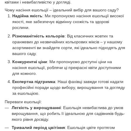
квітами і невибагливістю у догляді.
Чому насіння ешольції – ідеальний вибір для вашого саду?
Надійна якість
: Ми пропонуємо насіння ешольції високої
якості, яке забезпечує відмінну схожість та здорові
рослини.
Різноманітність кольорів
: Від класичних жовтих та
оранжевих до незвичайних кольорових міксів – у нашому
асортименті ви знайдете сорти, які ідеально підходять для
вашого саду.
Конкурентні ціни
: Ми пропонуємо доступні ціни на
насіння ешольції, роблячи ці прекрасні квіти доступними
для кожного.
Експертна підтримка
: Наші фахівці завжди готові надати
професійні поради щодо вибору, вирощування та догляду
за ешольцією.
Переваги ешольції:
Легкість у вирощуванні
: Ешольція невибаглива до умов
вирощування, що робить її ідеальною для садівників будь-
якого рівня досвіду.
Тривалий період цвітіння
: Ешольція цвіте протягом