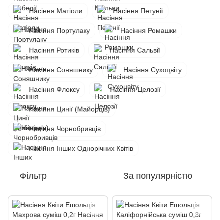
Насіння Матіоли
Насіння Петунії
Насіння Портулаку
Насіння Ромашки
Насіння Ротиків
Насіння Сальвії
Насіння Соняшнику
Насіння Сухоцвіту
Насіння Флоксу
Насіння Целозії
Насіння Цинії (Майорців)
Насіння Чорнобривців
Насіння Інших Однорічних Квітів
Фільтр
За популярністю