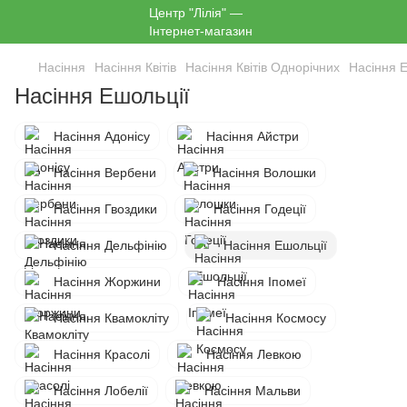
Насіння
Насіння Квітів
Насіння Квітів Однорічних
Насіння 
Насіння Ешольції
Насіння Адонісу
Насіння Айстри
Насіння Вербени
Насіння Волошки
Насіння Гвоздики
Насіння Годеції
Насіння Дельфінію
Насіння Ешольції
Насіння Жоржини
Насіння Іпомеї
Насіння Квамокліту
Насіння Космосу
Насіння Красолі
Насіння Левкою
Насіння Лобелії
Насіння Мальви