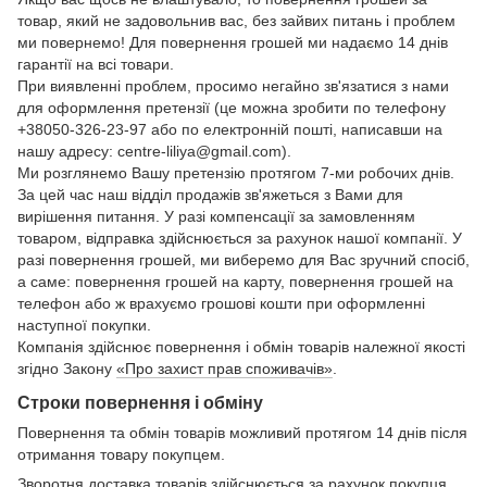
товар, який не задовольнив вас, без зайвих питань і проблем
ми повернемо! Для повернення грошей ми надаємо 14 днів
гарантії на всі товари.
При виявленні проблем, просимо негайно зв'язатися з нами
для оформлення претензії (це можна зробити по телефону
+38050-326-23-97 або по електронній пошті, написавши на
нашу адресу: centre-liliya@gmail.com).
Ми розглянемо Вашу претензію протягом 7-ми робочих днів.
За цей час наш відділ продажів зв'яжеться з Вами для
вирішення питання. У разі компенсації за замовленням
товаром, відправка здійснюється за рахунок нашої компанії. У
разі повернення грошей, ми виберемо для Вас зручний спосіб,
а саме: повернення грошей на карту, повернення грошей на
телефон або ж врахуємо грошові кошти при оформленні
наступної покупки.
Компанія здійснює повернення і обмін товарів належної якості
згідно Закону
«Про захист прав споживачів»
.
Строки повернення і обміну
Повернення та обмін товарів можливий протягом 14 днів після
отримання товару покупцем.
Зворотня доставка товарів здійснюється за рахунок покупця.