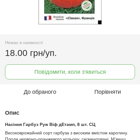
Немає в наявності
18.00 грн/уп.
Повідомити, коли з'явиться
До обраного
Порівняти
Опис
Насіння Гарбуз Руж Віф дЕтамп, 8 шт. СЦ
Високоврожайний сорт гарбуза з високим вмістом каротину.
Плоди червоно-оранжевого кольору, сегментовані. М’якуш