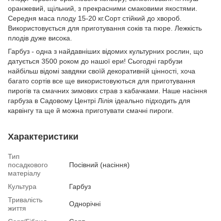
оранжевий, щільний, з прекрасними смаковими якостями.
Середня маса плоду 15-20 кг.Сорт стійкий до хвороб.
Використовується для приготування соків та пюре. Лежкість
плодів дуже висока.
Гарбуз - одна з найдавніших відомих культурних рослин, що
датується 3500 роком до нашої ери! Сьогодні гарбузи
найбільш відомі завдяки своїй декоративній цінності, хоча
багато сортів все ще використовуються для приготування
пирогів та смачних зимових страв з кабачками. Наше насіння
гарбуза в Садовому Центрі Лілія ідеально підходить для
карвінгу та ще й можна приготувати смачні пироги.
Характеристики
Тип
посадкового
Посівний (насіння)
матеріалу
Культура
Гарбуз
Тривалість
Однорічні
життя