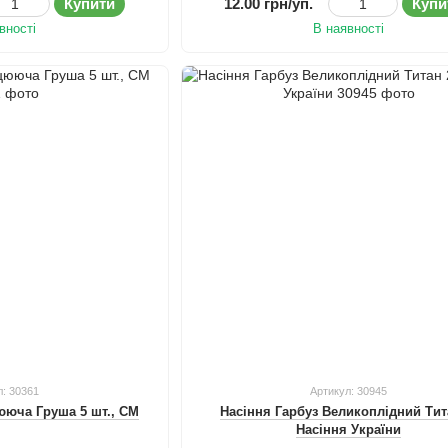
Купити
12.00 грн/уп.
Купи
вності
В наявності
л: 30361
Артикул: 30945
ююча Груша 5 шт., СМ
Насіння Гарбуз Великоплідний Тит
Насіння України