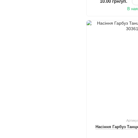
10.00 грн/уп.
В ная
Артику
Насіння Гарбуз Танц