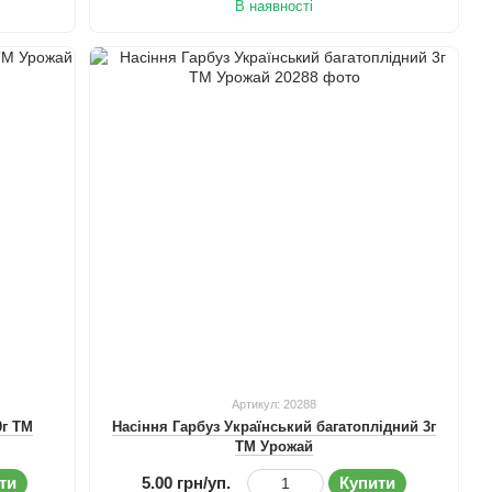
В наявності
Артикул: 20288
0г ТМ
Насіння Гарбуз Український багатоплідний 3г
ТМ Урожай
ти
5.00 грн/уп.
Купити