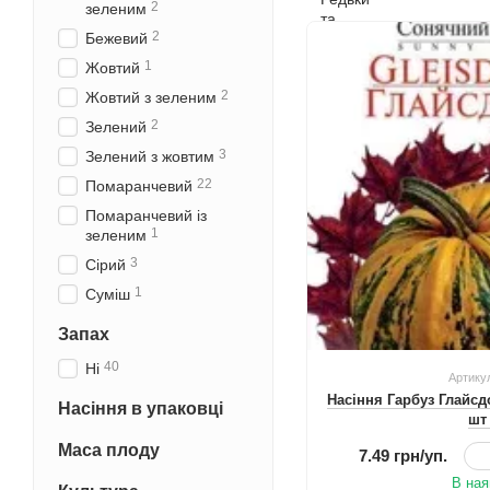
2
зеленим
2
Бежевий
1
Жовтий
2
Жовтий з зеленим
2
Зелений
3
Зелений з жовтим
22
Помаранчевий
Помаранчевий із
1
зеленим
3
Сірий
1
Суміш
Запах
40
Ні
Артику
Насіння Гарбуз Глайс
Насіння в упаковці
шт
Маса плоду
7.49 грн/уп.
В ная