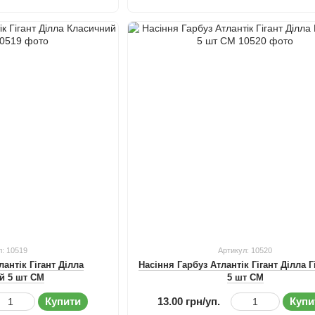
л: 10519
Артикул: 10520
лантік Гігант Ділла
Насіння Гарбуз Атлантік Гігант Ділла Г
й 5 шт СМ
5 шт СМ
Купити
13.00 грн/уп.
Купи