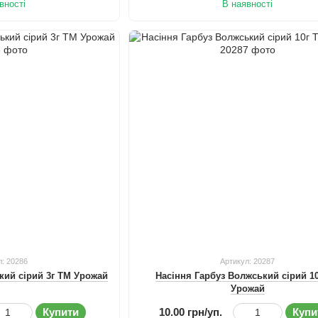
вності
В наявності
л: 20286
Артикул: 20287
кий сірий 3г ТМ Урожай
Насіння Гарбуз Волжський сірий 1
Урожай
Купити
10.00 грн/уп.
Купи