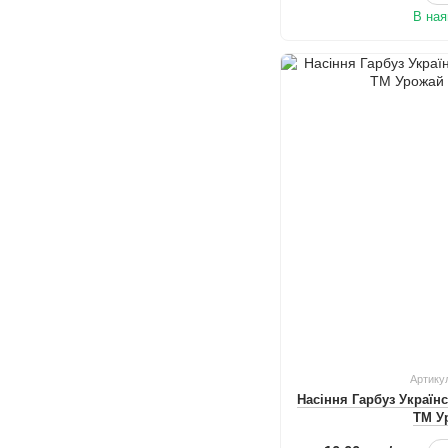
В ная
Артику
Насіння Гарбуз Україн
ТМ У