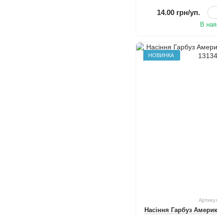
14.00 грн/уп.
В ная
НОВИНКА
Артику
Насіння Гарбуз Амери