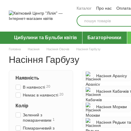
Перейти до основного контенту
Каталог
Про нас
Оплата 
Відгуки про магазин
Уго
Цибулини та Бульби квітів
Багаторічники
Головна
Насіння
Насіння Овочів
Насіння Гарбузу
Насіння Гарбузу
Насіння Арахісу
Наявність
20
В наявності
Насіння Кабачків т
20
Немає в наявності
Колір
Насіння Моркви
Зелений з
1
помаранчевим
Насіння Редьки та
Помаранчевий з