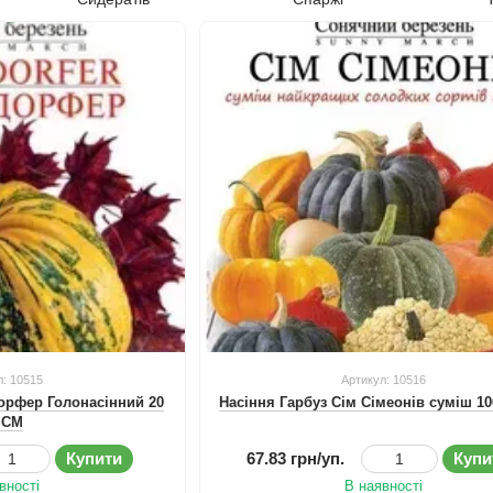
л: 10515
Артикул: 10516
дорфер Голонасінний 20
Насіння Гарбуз Сім Сімеонів суміш 1
 СМ
Купити
67.83 грн/уп.
Купи
вності
В наявності