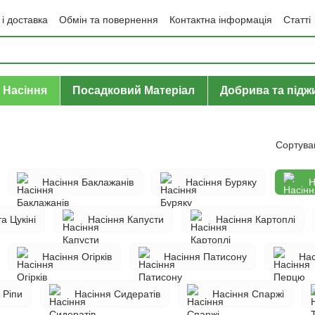
і доставка
Обмін та повернення
Контактна інформація
Статті
да користувача
Політика конфіденційності
Договір публічної оф
Насіння
Посадковий Матеріал
Добрива та під
Сортува
Насіння Баклажанів
Насіння Буряку
Н
а Цукіні
Насіння Капусти
Насіння Картоплі
Насіння Огірків
Насіння Патисону
На
 Ріпи
Насіння Сидератів
Насіння Спаржі