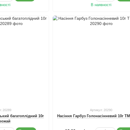
вності
В наявності
л: 20289
Артикул: 20290
ський багатоплідний 10г
Насіння Гарбуз Голонасінневий 10г Т
рожай