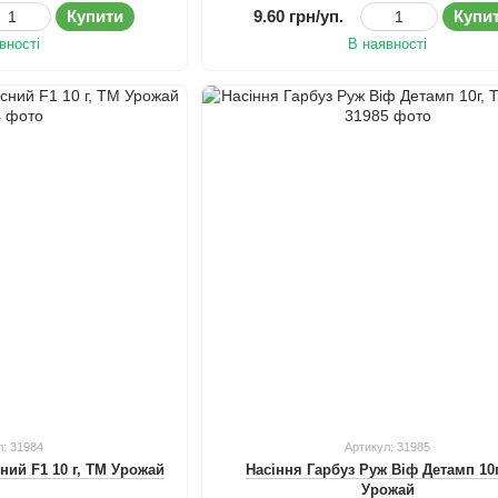
Купити
9.60 грн/уп.
Купи
вності
В наявності
л: 31984
Артикул: 31985
ний F1 10 г, ТМ Урожай
Насіння Гарбуз Руж Віф Детамп 10
Урожай