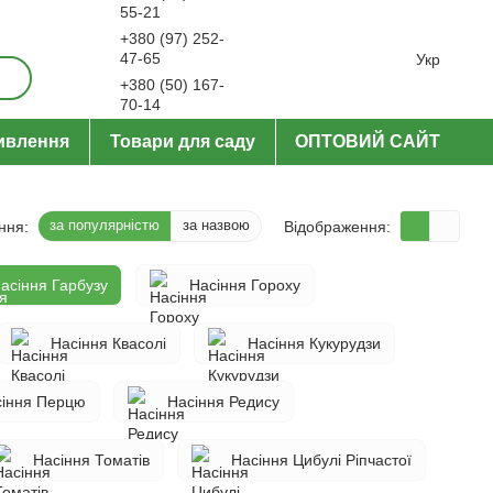
55-21
+380 (97) 252-
ерти
47-65
Укр
+380 (50) 167-
70-14
Передзвонити вам?
живлення
Товари для саду
ОПТОВИЙ САЙТ
за популярністю
за назвою
ння:
Відображення:
асіння Гарбузу
Насіння Гороху
Насіння Квасолі
Насіння Кукурудзи
сіння Перцю
Насіння Редису
Насіння Томатів
Насіння Цибулі Ріпчастої