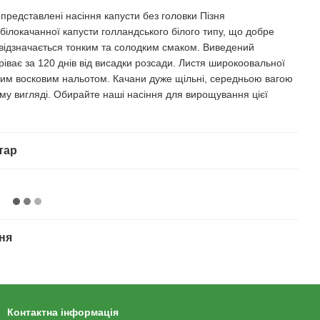
 представлені насіння капусти без головки Пізня
білокачанної капусти голландського білого типу, що добре
 відзначається тонким та солодким смаком. Виведений
іває за 120 днів від висадки розсади. Листя широкоовальної
ким восковим нальотом. Качани дуже щільні, середньою вагою
ому вигляді. Обирайте наші насіння для вирощування цієї
тар
ня
Контактна інформація