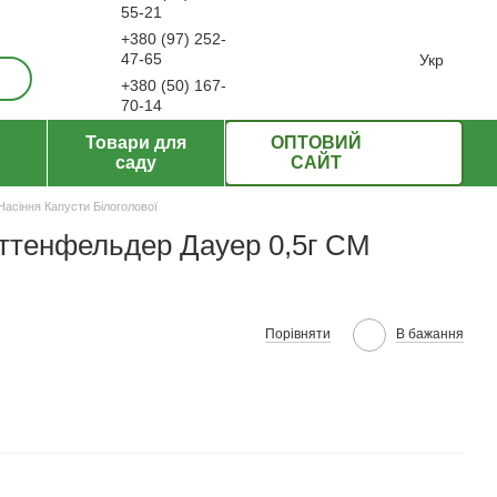
55-21
+380 (97) 252-
ерти
47-65
Укр
+380 (50) 167-
70-14
Передзвонити вам?
Товари для
ОПТОВИЙ
саду
САЙТ
Насіння Капусти Білоголової
Доттенфельдер Дауер 0,5г СМ
Порівняти
В бажання