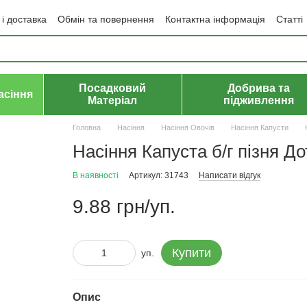
і доставка
Обмін та повернення
Контактна інформація
Статті
да користувача
Політика конфіденційності
Договір публічної оф
Посадковий
Добрива та
асіння
Матеріал
підживлення
Головна
Насіння
Насіння Овочів
Насіння Капусти
Насіння Капуста б/г пізня 
В наявності
Артикул: 31743
Написати відгук
9.88 грн/уп.
Купити
уп.
Опис