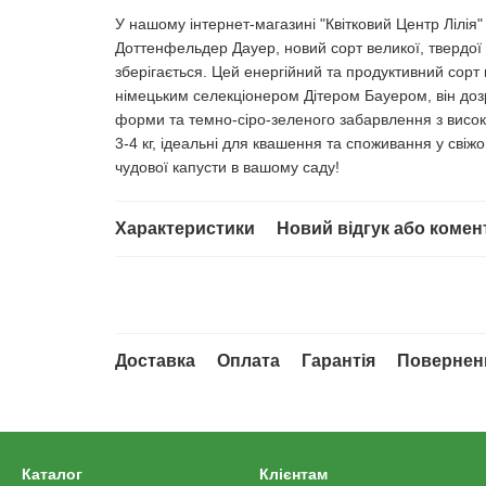
У нашому інтернет-магазині "Квітковий Центр Лілія"
Доттенфельдер Дауер, новий сорт великої, твердої 
зберігається. Цей енергійний та продуктивний сорт
німецьким селекціонером Дітером Бауером, він дозр
форми та темно-сіро-зеленого забарвлення з висо
3-4 кг, ідеальні для квашення та споживання у свіж
чудової капусти в вашому саду!
Характеристики
Новий відгук або комен
Доставка
Оплата
Гарантія
Повернен
Каталог
Клієнтам