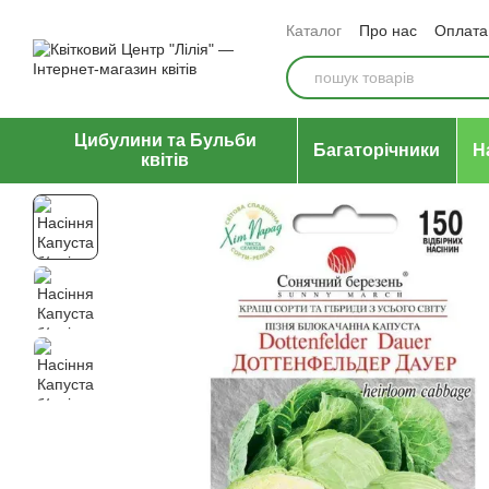
Перейти до основного контенту
Каталог
Про нас
Оплата 
Відгуки про магазин
Уго
Цибулини та Бульби
Багаторічники
Н
квітів