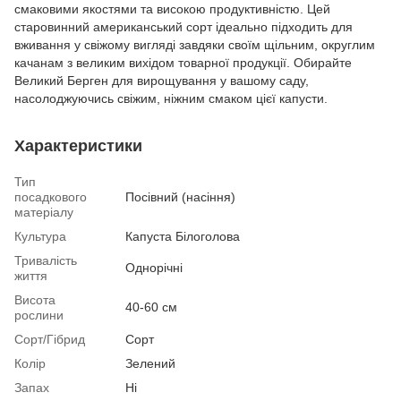
смаковими якостями та високою продуктивністю. Цей
старовинний американський сорт ідеально підходить для
вживання у свіжому вигляді завдяки своїм щільним, округлим
качанам з великим вихідом товарної продукції. Обирайте
Великий Берген для вирощування у вашому саду,
насолоджуючись свіжим, ніжним смаком цієї капусти.
Характеристики
Тип
посадкового
Посівний (насіння)
матеріалу
Культура
Капуста Білоголова
Тривалість
Однорічні
життя
Висота
40-60 см
рослини
Сорт/Гібрид
Сорт
Колір
Зелений
Запах
Ні