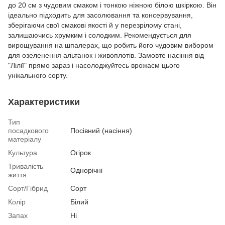
до 20 см з чудовим смаком і тонкою ніжною білою шкіркою. Він
ідеально підходить для засолювання та консервування,
зберігаючи свої смакові якості й у перезрілому стані,
залишаючись хрумким і солодким. Рекомендується для
вирощування на шпалерах, що робить його чудовим вибором
для озеленення альтанок і живоплотів. Замовте насіння від
"Лілії" прямо зараз і насолоджуйтесь врожаєм цього
унікального сорту.
Характеристики
Тип
посадкового
Посівний (насіння)
матеріалу
Культура
Огірок
Тривалість
Однорічні
життя
Сорт/Гібрид
Сорт
Колір
Білий
Запах
Ні