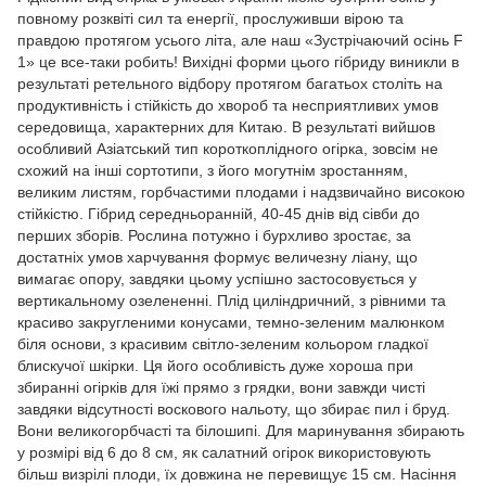
повному розквіті сил та енергії, прослуживши вірою та
правдою протягом усього літа, але наш «Зустрічаючий осінь F
1» це все-таки робить! Вихідні форми цього гібриду виникли в
результаті ретельного відбору протягом багатьох століть на
продуктивність і стійкість до хвороб та несприятливих умов
середовища, характерних для Китаю. В результаті вийшов
особливий Азіатський тип короткоплідного огірка, зовсім не
схожий на інші сортотипи, з його могутнім зростанням,
великим листям, горбчастими плодами і надзвичайно високою
стійкістю. Гібрид середньоранній, 40-45 днів від сівби до
перших зборів. Рослина потужно і бурхливо зростає, за
достатніх умов харчування формує величезну ліану, що
вимагає опору, завдяки цьому успішно застосовується у
вертикальному озелененні. Плід циліндричний, з рівними та
красиво закругленими конусами, темно-зеленим малюнком
біля основи, з красивим світло-зеленим кольором гладкої
блискучої шкірки. Ця його особливість дуже хороша при
збиранні огірків для їжі прямо з грядки, вони завжди чисті
завдяки відсутності воскового нальоту, що збирає пил і бруд.
Вони великогорбчасті та білошипі. Для маринування збирають
у розмірі від 6 до 8 см, як салатний огірок використовують
більш визрілі плоди, їх довжина не перевищує 15 см. Насіння