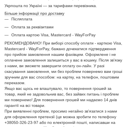
Укрпошта по Україні — за тарифами перевізника.
Більше інформації про доставку
Післяплата
Оплата за реквізитами
Оплата картою Visa, Mastercard - WayForPay
РЕКОМЕНДОВАНО! При виборі способу оплати - карткою Visa,
Mastercard - WayForPay, бажано дочекатися підтвердження
про прийом замовлення нашим фахівцем. Оформлене і не
оплачене замовлення залишиться у вас в кошику. Після зв'язку
з нами, ви зможете завершити оплату он-лайн. У разі
скасування замовлення, ми без проблем повернемо вам гроші
зручним для вас способом: на картку, на телефон, поштовим
переказом.
Якщо вас щось не влаштувало, то повернення грошей за
товар, який не задовольнив вас, без зайвих питань і проблем
ми повернемо! Для повернення грошей ми надаємо 14 днів
гарантії на всі товари.
При виявленні проблем, просимо негайно зв'язатися з нами
для оформлення претензії (це можна зробити по телефону
+38050-326-23-97 або по електронній пошті, написавши на