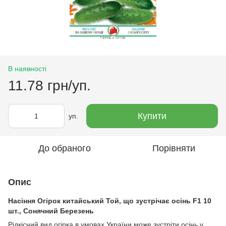
В наявності
11.78 грн/уп.
Купити
уп.
До обраного
Порівняти
Опис
Насіння Огірок китайський Той, що зустрічає осінь F1 10
шт., Сонячний Березень
Рідкісний вид огірка в умовах України може зустріти осінь у