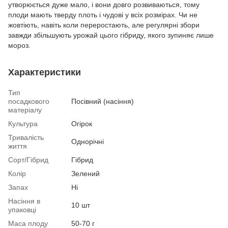
утворюється дуже мало, і вони довго розвиваються, тому
плоди мають тверду плоть і чудові у всіх розмірах. Чи не
жовтіють, навіть коли переростають, але регулярні збори
завжди збільшують урожай цього гібриду, якого зупиняє лише
мороз.
Характеристики
Тип
посадкового
Посівний (насіння)
матеріалу
Культура
Огірок
Тривалість
Однорічні
життя
Сорт/Гібрид
Гібрид
Колір
Зелений
Запах
Ні
Насіння в
10 шт
упаковці
Маса плоду
50-70 г