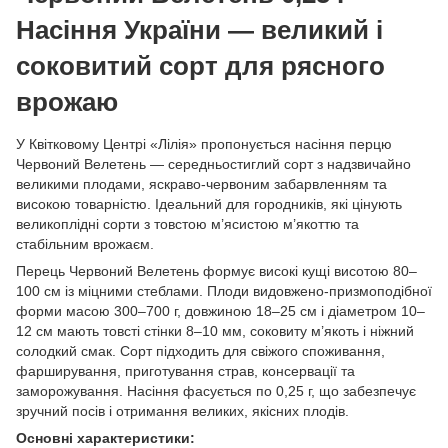
Насіння України — великий і
соковитий сорт для рясного
врожаю
У Квітковому Центрі «Лілія» пропонується насіння перцю
Червоний Велетень — середньостиглий сорт з надзвичайно
великими плодами, яскраво-червоним забарвленням та
високою товарністю. Ідеальний для городників, які цінують
великоплідні сорти з товстою м’ясистою м’якоттю та
стабільним врожаєм.
Перець Червоний Велетень формує високі кущі висотою 80–
100 см із міцними стеблами. Плоди видовжено-призмоподібної
форми масою 300–700 г, довжиною 18–25 см і діаметром 10–
12 см мають товсті стінки 8–10 мм, соковиту м’якоть і ніжний
солодкий смак. Сорт підходить для свіжого споживання,
фарширування, приготування страв, консервації та
заморожування. Насіння фасується по 0,25 г, що забезпечує
зручний посів і отримання великих, якісних плодів.
Основні характеристики: