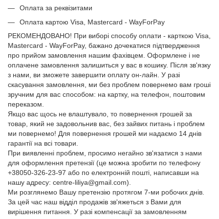
Оплата за реквізитами
Оплата картою Visa, Mastercard - WayForPay
РЕКОМЕНДОВАНО! При виборі способу оплати - карткою Visa,
Mastercard - WayForPay, бажано дочекатися підтвердження
про прийом замовлення нашим фахівцем. Оформлене і не
оплачене замовлення залишиться у вас в кошику. Після зв'язку
з нами, ви зможете завершити оплату он-лайн. У разі
скасування замовлення, ми без проблем повернемо вам гроші
зручним для вас способом: на картку, на телефон, поштовим
переказом.
Якщо вас щось не влаштувало, то повернення грошей за
товар, який не задовольнив вас, без зайвих питань і проблем
ми повернемо! Для повернення грошей ми надаємо 14 днів
гарантії на всі товари.
При виявленні проблем, просимо негайно зв'язатися з нами
для оформлення претензії (це можна зробити по телефону
+38050-326-23-97 або по електронній пошті, написавши на
нашу адресу: centre-liliya@gmail.com).
Ми розглянемо Вашу претензію протягом 7-ми робочих днів.
За цей час наш відділ продажів зв'яжеться з Вами для
вирішення питання. У разі компенсації за замовленням