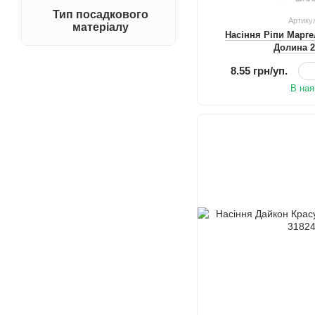
Тип посадкового
Артику
матеріалу
Насіння Ріпи Марг
Долина 
8.55 грн/уп.
В ная