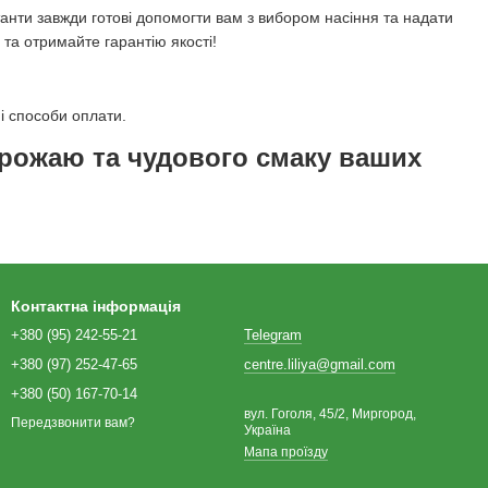
танти завжди готові допомогти вам з вибором насіння та надати
та отримайте гарантію якості!
ні способи оплати.
врожаю та чудового смаку ваших
Контактна інформація
+380 (95) 242-55-21
Telegram
+380 (97) 252-47-65
centre.liliya@gmail.com
+380 (50) 167-70-14
вул. Гоголя, 45/2, Миргород,
Передзвонити вам?
Україна
Мапа проїзду