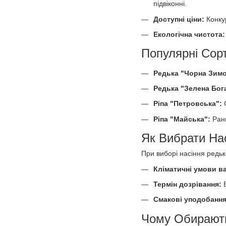
підвіконні.
Доступні ціни:
Конку
Екологічна чистота
Популярні Сорт
Редька "Чорна Зим
Редька "Зелена Бог
Ріпа "Петровська":
Ріпа "Майська":
Ран
Як Вибрати Нас
При виборі насіння редьк
Кліматичні умови ва
Термін дозрівання:
Смакові уподобанн
Чому Обирают