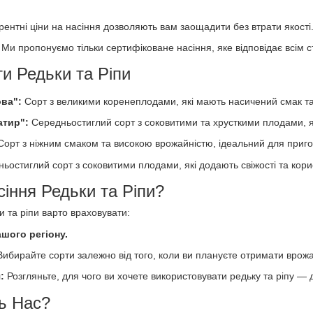
рентні ціни на насіння дозволяють вам заощадити без втрати якості
:
Ми пропонуємо тільки сертифіковане насіння, яке відповідає всім с
и Редьки та Ріпи
ова":
Сорт з великими коренеплодами, які мають насичений смак та в
атир":
Середньостиглий сорт з соковитими та хрусткими плодами, як
Сорт з ніжним смаком та високою врожайністю, ідеальний для приго
ньостиглий сорт з соковитими плодами, які додають свіжості та кори
іння Редьки та Ріпи?
и та ріпи варто враховувати:
шого регіону.
Вибирайте сорти залежно від того, коли ви плануєте отримати врож
я:
Розгляньте, для чого ви хочете використовувати редьку та ріпу — 
ь Нас?