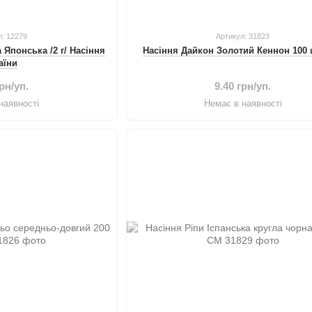
л: 12279
Артикул: 31823
 Японська /2 г/ Насіння
Насіння Дайкон Золотий Кеннон 100 
аїни
грн/уп.
9.40 грн/уп.
наявності
Немає в наявності