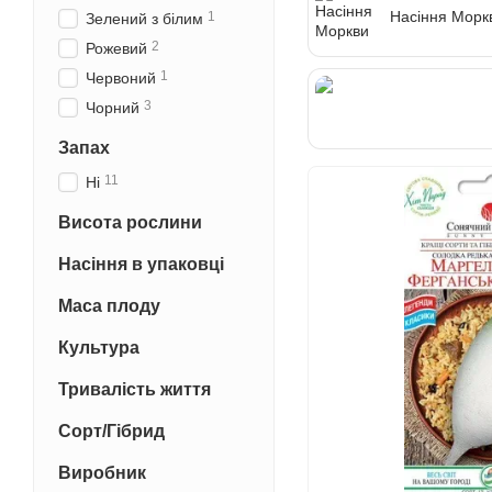
Насіння Морк
1
Зелений з білим
2
Рожевий
1
Червоний
Насіння Редь
3
Чорний
та Ріпи
Запах
11
Ні
Висота рослини
Насіння в упаковці
Маса плоду
Культура
Тривалість життя
Сорт/Гібрид
Виробник