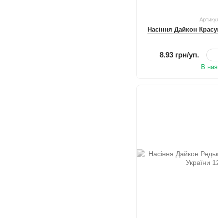
Артику
Насіння Дайкон Красу
8.93 грн/уп.
В ная