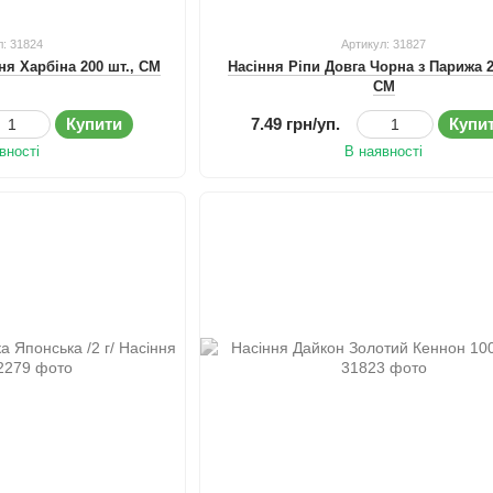
л: 31824
Артикул: 31827
ня Харбіна 200 шт., СМ
Насіння Ріпи Довга Чорна з Парижа 2
СМ
Купити
7.49 грн/уп.
Купи
вності
В наявності