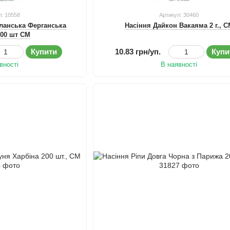
л: 10558
Артикул: 30460
еланська Ферганська
Насіння Дайкон Вакаяма 2 г., 
200 шт СМ
Купити
10.83 грн/уп.
Купи
вності
В наявності