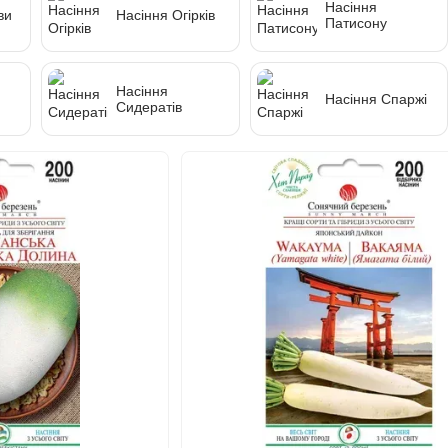
Насіння
ви
Насіння Огірків
Патисону
ки
Насіння
Насіння Спаржі
Сидератів