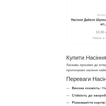
Артику
Насіння Дайкон Шункь
шт.
10.00 
Немає в 
Купити Насіння
Ласкаво просимо до інтер
пропонуємо насіння найкр
Переваги Насінн
Висока схожість:
На
Стійкість до хворо
Різноманіття сортів