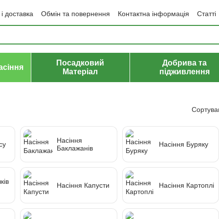
і доставка
Обмін та повернення
Контактна інформація
Статті
да користувача
Політика конфіденційності
Договір публічної оф
Посадковий
Добрива та
асіння
Матеріал
підживлення
Сортува
Насіння
су
Насіння Буряку
Баклажанів
ків
Насіння Капусти
Насіння Картоплі