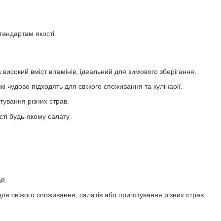
.
тандартам якості.
исокий вміст вітамінів, ідеальний для зимового зберігання.
і чудово підходять для свіжого споживання та кулінарії.
тування різних страв.
сті будь-якому салату.
ай.
для свіжого споживання, салатів або приготування різних страв.