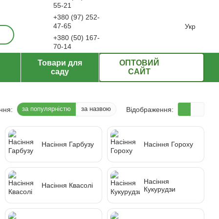
55-21
+380 (97) 252-
ерти
47-65
Укр
+380 (50) 167-
70-14
Передзвонити вам?
Товари для
ОПТОВИЙ
саду
САЙТ
за популярністю
за назвою
ння:
Відображення:
Насіння Гарбузу
Насіння Гороху
Насіння
Насіння Квасолі
Кукурудзи