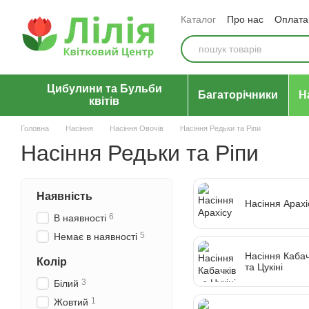
Перейти до основного контенту
Каталог
Про нас
Оплата 
Відгуки про магазин
Уго
Цибулини та Бульби
Багаторічники
Н
квітів
Головна
Насіння
Насіння Овочів
Насіння Редьки та Ріпи
Насіння Редьки та Ріпи
Наявність
Насіння Арахі
6
В наявності
5
Немає в наявності
Насіння Кабач
Колір
та Цукіні
3
Білий
1
Жовтий