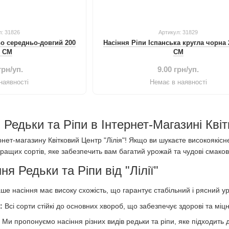
л: 31826
Артикул: 31829
о середньо-довгий 200
Насіння Ріпи Іспанська кругла чорна 
, СМ
СМ
грн/уп.
9.00 грн/уп.
наявності
Немає в наявності
 Редьки та Ріпи в Інтернет-Магазині Квіт
нет-магазину Квітковий Центр "Лілія"! Якщо ви шукаєте високоякісне
ащих сортів, яке забезпечить вам багатий урожай та чудові смакові
я Редьки та Ріпи від "Лілії"
ше насіння має високу схожість, що гарантує стабільний і рясний у
б:
Всі сорти стійкі до основних хвороб, що забезпечує здорові та міц
:
Ми пропонуємо насіння різних видів редьки та ріпи, яке підходить 