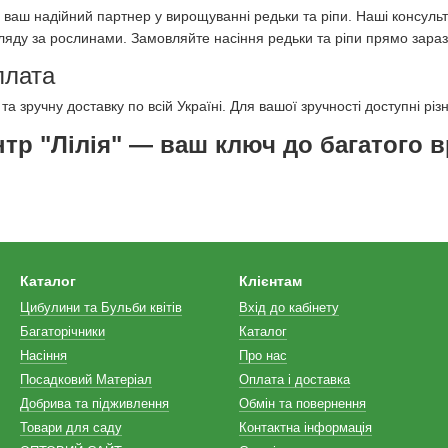
— ваш надійний партнер у вирощуванні редьки та ріпи. Наші консуль
яду за рослинами. Замовляйте насіння редьки та ріпи прямо зараз 
плата
 зручну доставку по всій Україні. Для вашої зручності доступні різ
нтр "Лілія" — ваш ключ до багатого 
Каталог
Клієнтам
Цибулини та Бульби квітів
Вхід до кабінету
Багаторічники
Каталог
Насіння
Про нас
Посадковий Матеріал
Оплата і доставка
Добрива та підживлення
Обмін та повернення
Товари для саду
Контактна інформація