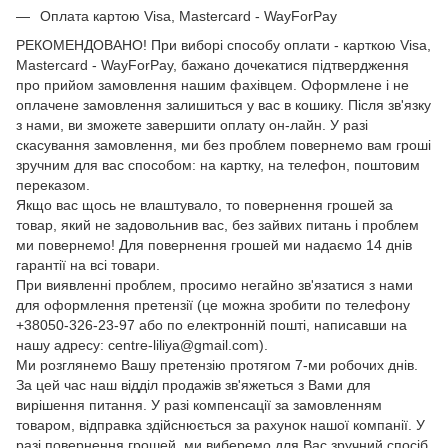
Оплата картою Visa, Mastercard - WayForPay
РЕКОМЕНДОВАНО! При виборі способу оплати - карткою Visa,
Mastercard - WayForPay, бажано дочекатися підтвердження
про прийом замовлення нашим фахівцем. Оформлене і не
оплачене замовлення залишиться у вас в кошику. Після зв'язку
з нами, ви зможете завершити оплату он-лайн. У разі
скасування замовлення, ми без проблем повернемо вам гроші
зручним для вас способом: на картку, на телефон, поштовим
переказом.
Якщо вас щось не влаштувало, то повернення грошей за
товар, який не задовольнив вас, без зайвих питань і проблем
ми повернемо! Для повернення грошей ми надаємо 14 днів
гарантії на всі товари.
При виявленні проблем, просимо негайно зв'язатися з нами
для оформлення претензії (це можна зробити по телефону
+38050-326-23-97 або по електронній пошті, написавши на
нашу адресу: centre-liliya@gmail.com).
Ми розглянемо Вашу претензію протягом 7-ми робочих днів.
За цей час наш відділ продажів зв'яжеться з Вами для
вирішення питання. У разі компенсації за замовленням
товаром, відправка здійснюється за рахунок нашої компанії. У
разі повернення грошей, ми виберемо для Вас зручний спосіб,