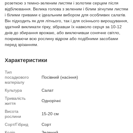
розеткою з темно-зеленим листям і золотим серцем після
відбілювання. Велика голова з зеленим і білим зігнутим листям
і білими гривами є ідеальним вибором для особливих салатів.
Він підходить як для літнього, так і для осіннього вирощування,
здатний викликати гірку, зібравши їх навколо серця за 10-12
днів до збирання врожаю, або виключивши сонячне світло,
покриваючи всю рослину відром або подібними засобами
перед зрізанням.
Характеристики
Тип
посадкового
Посівний (насіння)
матеріалу
Культура
Салат
Тривалість
Однорічні
життя
Висота
15-20 см
рослини
Сорт/Гібрид
Сорт
Колір
Зелений