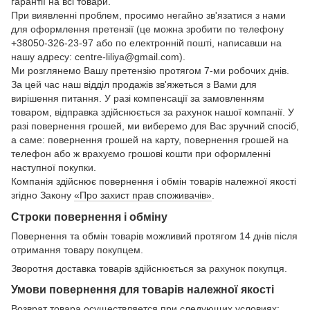
гарантії на всі товари.
При виявленні проблем, просимо негайно зв'язатися з нами
для оформлення претензії (це можна зробити по телефону
+38050-326-23-97 або по електронній пошті, написавши на
нашу адресу: centre-liliya@gmail.com).
Ми розглянемо Вашу претензію протягом 7-ми робочих днів.
За цей час наш відділ продажів зв'яжеться з Вами для
вирішення питання. У разі компенсації за замовленням
товаром, відправка здійснюється за рахунок нашої компанії. У
разі повернення грошей, ми виберемо для Вас зручний спосіб,
а саме: повернення грошей на карту, повернення грошей на
телефон або ж врахуємо грошові кошти при оформленні
наступної покупки.
Компанія здійснює повернення і обмін товарів належної якості
згідно Закону
«Про захист прав споживачів»
.
Строки повернення і обміну
Повернення та обмін товарів можливий протягом 14 днів після
отримання товару покупцем.
Зворотня доставка товарів здійснюється за рахунок покупця.
Умови повернення для товарів належної якості
Возврат товара осуществляется при следующих условиях: