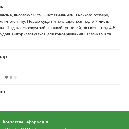
нь
антна, висотою 50 см. Лист звичайний, великого розміру,
міжного типу. Перше суцвіття закладається над 6-7 листі,
м. Плід плоскоокруглий, гладкий, рожевий, кількість гнізд 4-5.
 чудові. Використовується для консервування часточками та
тар
ня
Контактна інформація