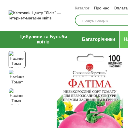
Перейти до основного контенту
Каталог
Про нас
Оплата 
Відгуки про магазин
Уго
Цибулини та Бульби
Багаторічники
Н
квітів