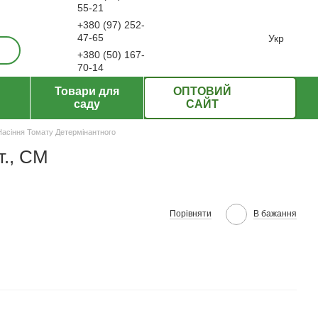
55-21
+380 (97) 252-
ерти
47-65
Укр
+380 (50) 167-
70-14
Передзвонити вам?
Товари для
ОПТОВИЙ
саду
САЙТ
Насіння Томату Детермінантного
т., СМ
Порівняти
В бажання