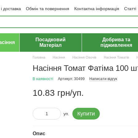
і доставка
Обмін та повернення
Контактна інформація
Статті
да користувача
Політика конфіденційності
Договір публічної оф
Посадковий
Добрива та
асіння
Матеріал
підживлення
Головна
Насіння
Насіння Овочів
Насіння Томатів
Насіння Томат Фатіма 100 ш
В наявності
Артикул: 30499
Написати відгук
10.83 грн/уп.
Купити
уп.
Опис