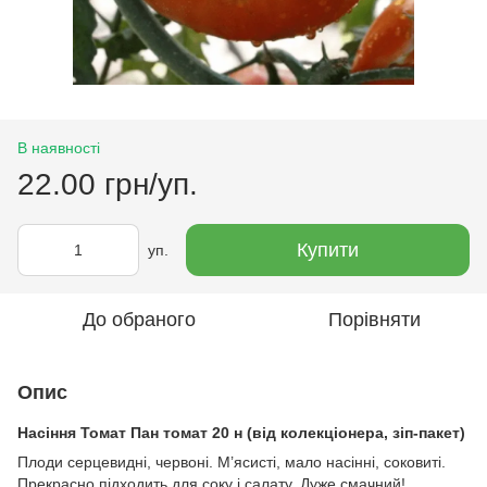
В наявності
22.00 грн/уп.
Купити
уп.
До обраного
Порівняти
Опис
Насіння Томат Пан томат 20 н (від колекціонера, зіп-пакет)
Плоди серцевидні, червоні. М’ясисті, мало насінні, соковиті.
Прекрасно підходить для соку і салату. Дуже смачний!