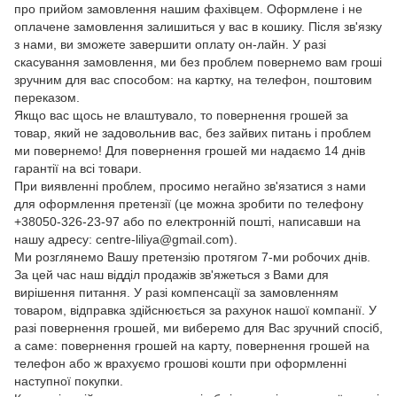
про прийом замовлення нашим фахівцем. Оформлене і не
оплачене замовлення залишиться у вас в кошику. Після зв'язку
з нами, ви зможете завершити оплату он-лайн. У разі
скасування замовлення, ми без проблем повернемо вам гроші
зручним для вас способом: на картку, на телефон, поштовим
переказом.
Якщо вас щось не влаштувало, то повернення грошей за
товар, який не задовольнив вас, без зайвих питань і проблем
ми повернемо! Для повернення грошей ми надаємо 14 днів
гарантії на всі товари.
При виявленні проблем, просимо негайно зв'язатися з нами
для оформлення претензії (це можна зробити по телефону
+38050-326-23-97 або по електронній пошті, написавши на
нашу адресу: centre-liliya@gmail.com).
Ми розглянемо Вашу претензію протягом 7-ми робочих днів.
За цей час наш відділ продажів зв'яжеться з Вами для
вирішення питання. У разі компенсації за замовленням
товаром, відправка здійснюється за рахунок нашої компанії. У
разі повернення грошей, ми виберемо для Вас зручний спосіб,
а саме: повернення грошей на карту, повернення грошей на
телефон або ж врахуємо грошові кошти при оформленні
наступної покупки.