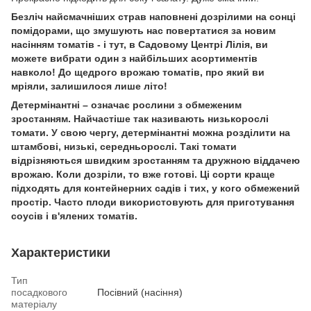
Безліч найсмачніших страв наповнені дозрілими на сонці
помідорами, що змушують нас повертатися за новим
насінням томатів - і тут, в Садовому Центрі Лілія, ви
можете вибрати один з найбільших асортиментів
навколо! До щедрого врожаю томатів, про який ви
мріяли, залишилося лише літо!
Детермінантні – означає рослини з обмеженим
зростанням. Найчастіше так називають низькорослі
томати. У свою чергу, детермінантні можна розділити на
штамбові, низькі, середньорослі. Такі томати
відрізняються швидким зростанням та дружною віддачею
врожаю. Коли дозріли, то вже готові. Ці сорти краще
підходять для контейнерних садів і тих, у кого обмежений
простір. Часто плоди використовують для приготування
соусів і в'ялених томатів.
Характеристики
Тип
посадкового
Посівний (насіння)
матеріалу