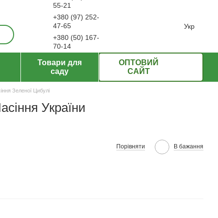
55-21
+380 (97) 252-
ерти
47-65
Укр
+380 (50) 167-
70-14
Передзвонити вам?
Товари для
ОПТОВИЙ
саду
САЙТ
іння Зеленої Цибулі
Насіння України
Порівняти
В бажання