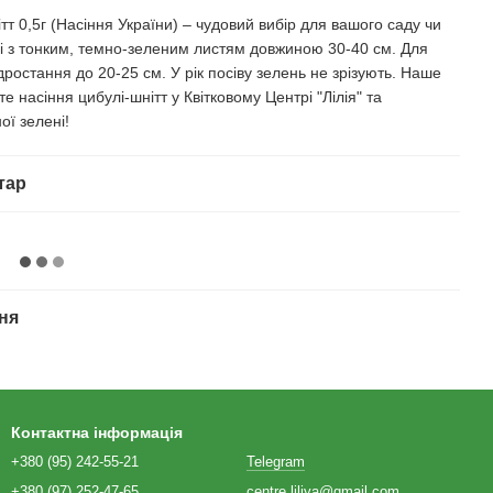
тт 0,5г (Насіння України) – чудовий вибір для вашого саду чи
щі з тонким, темно-зеленим листям довжиною 30-40 см. Для
дростання до 20-25 см. У рік посіву зелень не зрізують. Наше
е насіння цибулі-шнітт у Квітковому Центрі "Лілія" та
ої зелені!
тар
ня
Контактна інформація
+380 (95) 242-55-21
Telegram
+380 (97) 252-47-65
centre.liliya@gmail.com