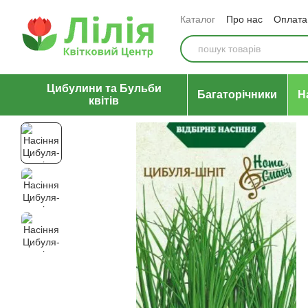
Перейти до основного контенту
Каталог
Про нас
Оплата 
Відгуки про магазин
Уго
Цибулини та Бульби
Багаторічники
Н
квітів