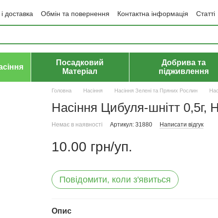
і доставка
Обмін та повернення
Контактна інформація
Статті
да користувача
Політика конфіденційності
Договір публічної оф
Посадковий
Добрива та
асіння
Матеріал
підживлення
Головна
Насіння
Насіння Зелені та Пряних Рослин
Нас
Насіння Цибуля-шнітт 0,5г, 
Немає в наявності
Артикул: 31880
Написати відгук
10.00 грн/уп.
Повідомити, коли з'явиться
Опис