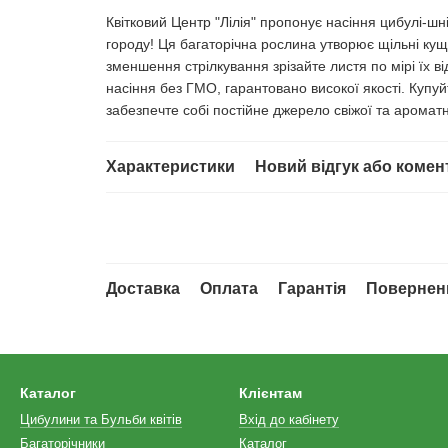
Квітковий Центр "Лілія" пропонує насіння цибулі-шні
городу! Ця багаторічна рослина утворює щільні ку
зменшення стрілкування зрізайте листя по мірі їх ві
насіння без ГМО, гарантовано високої якості. Купуйт
забезпечте собі постійне джерело свіжої та ароматн
Характеристики
Новий відгук або комен
Доставка
Оплата
Гарантія
Повернен
Каталог
Клієнтам
Цибулини та Бульби квітів
Вхід до кабінету
Багаторічники
Каталог