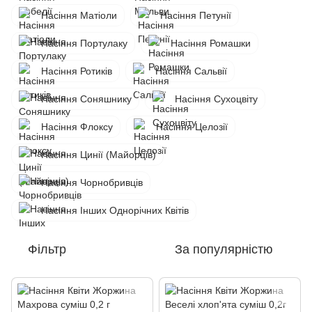
Насіння Матіоли
Насіння Петунії
Насіння Портулаку
Насіння Ромашки
Насіння Ротиків
Насіння Сальвії
Насіння Соняшнику
Насіння Сухоцвіту
Насіння Флоксу
Насіння Целозії
Насіння Цинії (Майорців)
Насіння Чорнобривців
Насіння Інших Однорічних Квітів
Фільтр
За популярністю