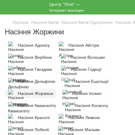
Насіння
Насіння Квітів
Насіння Квітів Однорічних
Насіння 
Насіння Жоржини
Насіння Адонісу
Насіння Айстри
Насіння Вербени
Насіння Волошки
Насіння Гвоздики
Насіння Годеції
Насіння Дельфінію
Насіння Ешольції
Насіння Жоржини
Насіння Іпомеї
Насіння Квамокліту
Насіння Космосу
Насіння Красолі
Насіння Левкою
Насіння Лобелії
Насіння Мальви