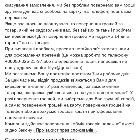
скасування замовлення, ми без проблем повернемо вам гроші
зручним для вас способом: на картку, на телефон, поштовим
переказом.
Якщо вас щось не влаштувало, то повернення грошей за
товар, який не задовольнив вас, без зайвих питань і проблем
ми повернемо! Для повернення грошей ми надаємо 14 днів
гарантії на всі товари.
При виявленні проблем, просимо негайно зв'язатися з нами
для оформлення претензії (це можна зробити по телефону
+38050-326-23-97 або по електронній пошті, написавши на
нашу адресу: centre-liliya@gmail.com).
Ми розглянемо Вашу претензію протягом 7-ми робочих днів.
За цей час наш відділ продажів зв'яжеться з Вами для
вирішення питання. У разі компенсації за замовленням
товаром, відправка здійснюється за рахунок нашої компанії. У
разі повернення грошей, ми виберемо для Вас зручний спосіб,
а саме: повернення грошей на карту, повернення грошей на
телефон або ж врахуємо грошові кошти при оформленні
наступної покупки.
Компанія здійснює повернення і обмін товарів належної якості
згідно Закону
«Про захист прав споживачів»
.
Строки повернення і обміну