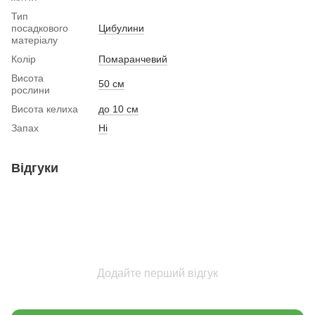
Тип
посадкового
Цибулини
матеріалу
Колір
Помаранчевий
Висота
50 см
рослини
Висота келиха
до 10 см
Запах
Ні
Відгуки
Додайте перший відгук