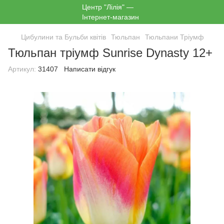
Цибулини та Бульби квітів
Тюльпан
Тюльпани Тріумф
Тюльпан тріумф Sunrise Dynasty 12+
Артикул:
31407
Написати відгук