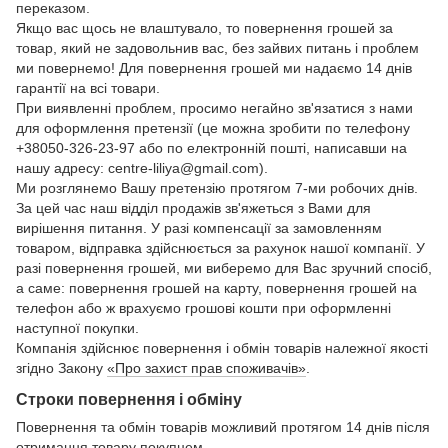
переказом.
Якщо вас щось не влаштувало, то повернення грошей за
товар, який не задовольнив вас, без зайвих питань і проблем
ми повернемо! Для повернення грошей ми надаємо 14 днів
гарантії на всі товари.
При виявленні проблем, просимо негайно зв'язатися з нами
для оформлення претензії (це можна зробити по телефону
+38050-326-23-97 або по електронній пошті, написавши на
нашу адресу: centre-liliya@gmail.com).
Ми розглянемо Вашу претензію протягом 7-ми робочих днів.
За цей час наш відділ продажів зв'яжеться з Вами для
вирішення питання. У разі компенсації за замовленням
товаром, відправка здійснюється за рахунок нашої компанії. У
разі повернення грошей, ми виберемо для Вас зручний спосіб,
а саме: повернення грошей на карту, повернення грошей на
телефон або ж врахуємо грошові кошти при оформленні
наступної покупки.
Компанія здійснює повернення і обмін товарів належної якості
згідно Закону
«Про захист прав споживачів»
.
Строки повернення і обміну
Повернення та обмін товарів можливий протягом 14 днів після
отримання товару покупцем.