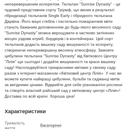
неперевершеним колоритом. Тюльпан "Sunrise Dynasty" - це
чудовий представник сорту Тріумф, що виник в результаті
гібридизації тюльпанів Single Early і гібридного тюльпана
Дарвіна. Його міцні стебла і пастельно-помаранчеві квіти
стануть бажаним доповненням до будь-якого весняного саду.
"Sunrise Dynasty" можна вирощувати в частково затінених
місцях уздовж клумб, бордюрів і в контейнерах. Цей сорт
тюльпанів додасть вашому саду вишуканості та колориту,
створюючи неперевершену весняну атмосферу. Замовте
цибулини тюльпана "Sunrise Dynasty" від Квіткового Центру
"Лілія" ще сьогодні і додайте вишуканості та краси вашому
саду! Насолоджуйтеся прекрасними квітами у своєму саду
разом з інтернет-магазином «Квітковий центр Лілія». У нас ви
можете купити найкращі цибулини, бульби та саджанці квітів
за вигідними цінами. Відкрийте для себе різноманітні рослини
та створіть власний райський сад у квітковому центрі «Лілія»!
Доставка по всій країні. Хороша ціна!
Характеристики
Тривалість
Багаторічні
життя