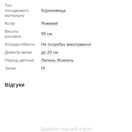
Тип
посадкового
Кореневища
матеріалу
Колір
Рожевий
Висота
90 см
рослини
Холодостійкість
Не потребує викопування
Діаметр квітки
до 20 см
Період цвітіння
Липень-Жовтень
Запах
Ні
Відгуки
Додайте перший відгук