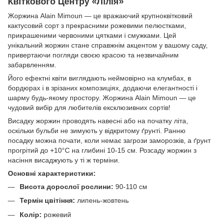
Квіткового Центру «Лілія»
Жоржина Alain Mimoun — це вражаючий крупноквітковий
кактусовий сорт з прекрасними рожевими пелюстками,
прикрашеними червоними цятками і смужками. Цей
унікальний жоржин стане справжнім акцентом у вашому саду,
привертаючи погляди своєю красою та незвичайним
забарвленням.
Його ефектні квіти виглядають неймовірно на клумбах, в
бордюрах і в зрізаних композиціях, додаючи елегантності і
шарму будь-якому простору. Жоржина Alain Mimoun — це
чудовий вибір для любителів ексклюзивних сортів!
Висадку жоржин проводять навесні або на початку літа,
оскільки бульби не зимують у відкритому ґрунті. Ранню
посадку можна почати, коли немає загрози заморозків, а ґрунт
прогрітий до +10°С на глибині 10-15 см. Розсаду жоржин з
насіння висаджують у ті ж терміни.
Основні характеристики:
Висота дорослої рослини:
90-110 см
Термін цвітіння:
липень-жовтень
Колір:
рожевий