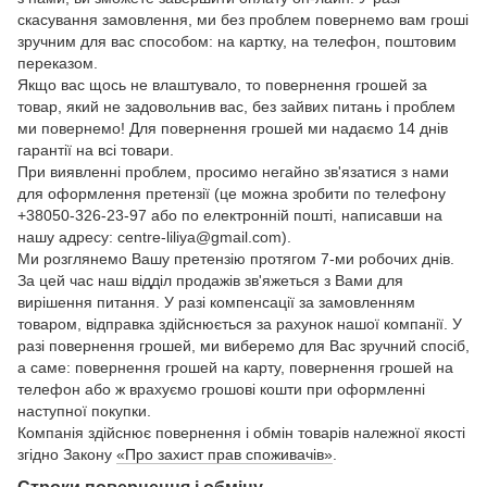
скасування замовлення, ми без проблем повернемо вам гроші
зручним для вас способом: на картку, на телефон, поштовим
переказом.
Якщо вас щось не влаштувало, то повернення грошей за
товар, який не задовольнив вас, без зайвих питань і проблем
ми повернемо! Для повернення грошей ми надаємо 14 днів
гарантії на всі товари.
При виявленні проблем, просимо негайно зв'язатися з нами
для оформлення претензії (це можна зробити по телефону
+38050-326-23-97 або по електронній пошті, написавши на
нашу адресу: centre-liliya@gmail.com).
Ми розглянемо Вашу претензію протягом 7-ми робочих днів.
За цей час наш відділ продажів зв'яжеться з Вами для
вирішення питання. У разі компенсації за замовленням
товаром, відправка здійснюється за рахунок нашої компанії. У
разі повернення грошей, ми виберемо для Вас зручний спосіб,
а саме: повернення грошей на карту, повернення грошей на
телефон або ж врахуємо грошові кошти при оформленні
наступної покупки.
Компанія здійснює повернення і обмін товарів належної якості
згідно Закону
«Про захист прав споживачів»
.