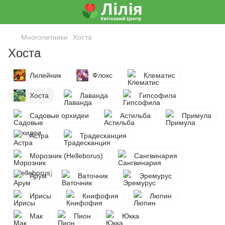
Многолетники
Хоста
Хоста
Лилейник
Флокс
Клематис
Хоста
Лаванда
Гипсофила
Садовые орхидеи
Астильба
Примула
Астра
Традесканция
Морозник (Helleborus)
Сангвинария
Арум
Ваточник
Эремурус
Ирисы
Книфофия
Люпин
Мак
Пион
Юкка