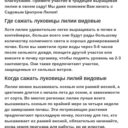
благоухание. Примите участие в традиции выращивая
лилии в своем саду! Мы даже поможем Вам начать с
Садовым Центром Лилия!
Где сажать луковицы лилии
видовые
Хотя лилии удивительно легко выращивать в почве и
контейнерах, больше всего они будут рады большому
количеству солнечного света и хорошо дренированной
почве. Если вы заметили лужи воды через 5-6 часов
после сильного дождя, поищите другой участок или
внесите в почву органику, чтобы поднять уровень на 2-3
сантиметра. Они также предпочитают участки,
защищенные от сильных ветров.
Когда сажать луковицы лилий
видовые
Лилии можно высаживать осенью или ранней весной, а
цветение длится с начала лета до осени, в зависимости
от сорта. Во многих регионах лилии лучше всего
высаживать осенью по крайней мере за четыре недели
до замерзания почвы. Эти потрясающие растения
предпочитают прохладную почву, поэтому для тех, кто
высаживает их ранней весной, обязательно начинайте,
когда земля пригодна для работы, но не илистая.