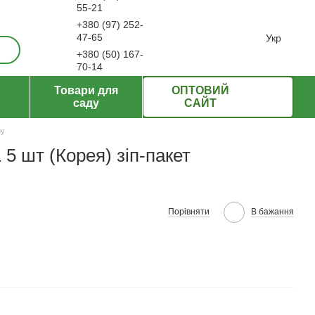
55-21
+380 (97) 252-
ерти
47-65
Укр
+380 (50) 167-
70-14
Передзвонити вам?
Товари для
ОПТОВИЙ
саду
САЙТ
ну
 5 шт (Корея) зіп-пакет
Порівняти
В бажання