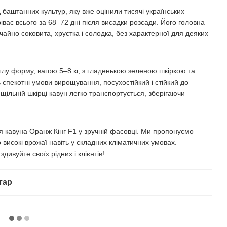
баштанних культур, яку вже оцінили тисячі українських
ріває всього за 68–72 дні після висадки розсади. Його головна
йно соковита, хрустка і солодка, без характерної для деяких
лу форму, вагою 5–8 кг, з гладенькою зеленою шкіркою та
спекотні умови вирощування, посухостійкий і стійкий до
щільній шкірці кавун легко транспортується, зберігаючи
ня кавуна Оранж Кінг F1 у зручній фасовці. Ми пропонуємо
о високі врожаї навіть у складних кліматичних умовах.
ивуйте своїх рідних і клієнтів!
тар