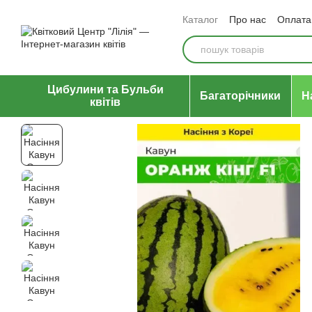
Перейти до основного контенту
Каталог
Про нас
Оплата 
Відгуки про магазин
Уго
Цибулини та Бульби
Багаторічники
Н
квітів