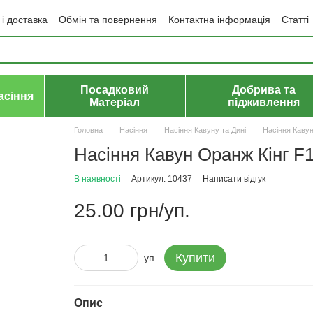
і доставка
Обмін та повернення
Контактна інформація
Статті
да користувача
Політика конфіденційності
Договір публічної оф
Посадковий
Добрива та
асіння
Матеріал
підживлення
Головна
Насіння
Насіння Кавуну та Дині
Насіння Каву
Насіння Кавун Оранж Кінг F1
В наявності
Артикул: 10437
Написати відгук
25.00 грн/уп.
Купити
уп.
Опис