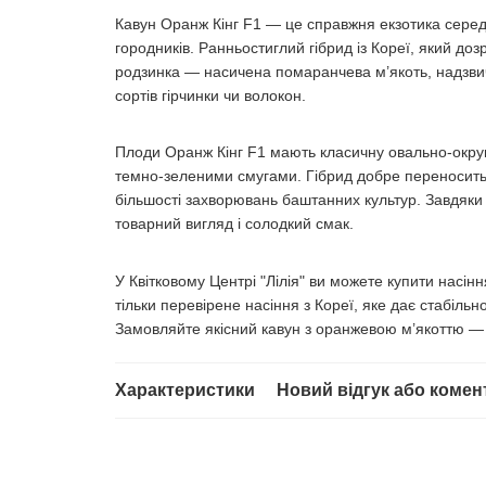
Кавун Оранж Кінг F1 — це справжня екзотика серед 
городників. Ранньостиглий гібрид із Кореї, який доз
родзинка — насичена помаранчева м’якоть, надзвича
сортів гірчинки чи волокон.
Плоди Оранж Кінг F1 мають класичну овально-округ
темно-зеленими смугами. Гібрид добре переносить 
більшості захворювань баштанних культур. Завдяки 
товарний вигляд і солодкий смак.
У Квітковому Центрі "Лілія" ви можете купити насін
тільки перевірене насіння з Кореї, яке дає стабільн
Замовляйте якісний кавун з оранжевою м’якоттю — зд
Характеристики
Новий відгук або комен