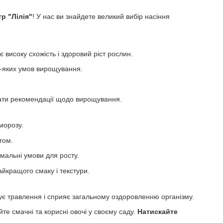
р "Лілія"
! У нас ви знайдете великий вибір насіння
 високу схожість і здоровий ріст рослин.
дь-яких умов вирощування.
адати рекомендації щодо вирощування.
морозу.
том.
мальні умови для росту.
айкращого смаку і текстури.
щує травлення і сприяє загальному оздоровленню організму.
те смачні та корисні овочі у своєму саду.
Натискайте