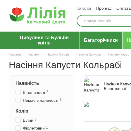
Перейти до основного контенту
Каталог
Про нас
Оплата 
Відгуки про магазин
Уго
Цибулини та Бульби
Багаторічники
Н
квітів
Головна
Насіння
Насіння Овочів
Насіння Капусти
Насіння Капуст
Насіння Капусти Кольрабі
Наявність
Насіння Капу
Білоголової
2
В наявності
1
Немає в наявності
Насіння Капу
Колір
Кольрабі
2
Білий
1
Фіолетовий