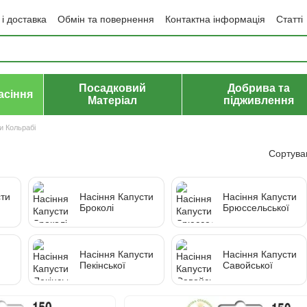
і доставка
Обмін та повернення
Контактна інформація
Статті
да користувача
Політика конфіденційності
Договір публічної оф
Посадковий
Добрива та
асіння
Матеріал
підживлення
и Кольрабі
Сортува
сти
Насіння Капусти
Насіння Капусти
Броколі
Брюссельської
сти
Насіння Капусти
Насіння Капусти
Пекінської
Савойської