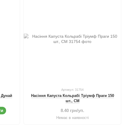
Артикул: 31754
й Дунай
Насіння Капуста Кольрабі Тріумф Праги 150
шт., СМ
ти
8.40 грн/уп.
Немає в наявності