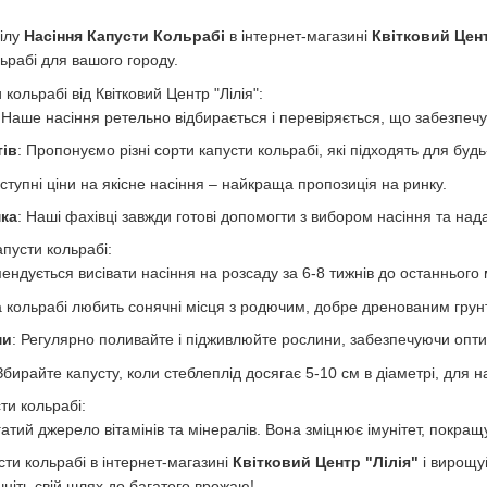
ділу
Насіння Капусти Кольрабі
в інтернет-магазині
Квітковий Цент
льрабі для вашого городу.
кольрабі від Квітковий Центр "Лілія":
 Наше насіння ретельно відбирається і перевіряється, що забезпечує
тів
: Пропонуємо різні сорти капусти кольрабі, які підходять для бу
оступні ціни на якісне насіння – найкраща пропозиція на ринку.
ка
: Наші фахівці завжди готові допомогти з вибором насіння та н
пусти кольрабі:
мендується висівати насіння на розсаду за 6-8 тижнів до останнього 
а кольрабі любить сонячні місця з родючим, добре дренованим грун
ми
: Регулярно поливайте і підживлюйте рослини, забезпечуючи опти
 Збирайте капусту, коли стеблеплід досягає 5-10 см в діаметрі, для н
ти кольрабі:
гатий джерело вітамінів та мінералів. Вона зміцнює імунітет, покра
ти кольрабі в інтернет-магазині
Квітковий Центр "Лілія"
і вирощуй
чніть свій шлях до багатого врожаю!