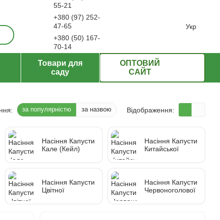
55-21
+380 (97) 252-
ерти
47-65
Укр
+380 (50) 167-
70-14
Передзвонити вам?
Товари для
ОПТОВИЙ
саду
САЙТ
за популярністю
за назвою
ння:
Відображення:
Насіння Капусти
Насіння Капусти
Кале (Кейл)
Китайської
Насіння Капусти
Насіння Капусти
Цвітної
Червоноголової