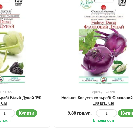
л: 31753
Артикул: 31755
ьрабі Білий Дунай 150
Насіння Капуста кольрабі Фіалкови
, СМ
100 шт., СМ
Купити
9.88 грн/уп.
Купи
вності
В наявності