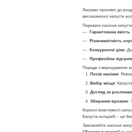
Ласкаво просимо до роз
високоякісної капусти ко
Переваги насіння капусти 
Гарантована якість
:
Різноманітність сор
Конкурентні ціни
: Д
Професійна підтрим
Поради з вирощування ка
Посів насіння
: Реко
Вибір місця
: Капуст
Догляд за рослина
Збирання врожаю
:
Корисні властивості капус
Капуста кольрабі – це ба
Замовляйте насіння капус
"Додати в кошик"
та по