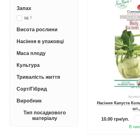
Запах
3
Ні
Висота рослини
Насіння в упаковці
Маса плоду
Культура
Тривалість життя
Сорт/Гібрид
Артику
Виробник
Насіння Капуста Кол
шт.
Тип посадкового
матеріалу
10.00 грн/уп.
В ная