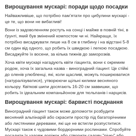
Вирощування мускарі: поради щодо посадки
Найважливіше, що потрібно пам'ятати про цибулини мускарі -
це те, що вони не вибагливі!
Вони із задоволенням ростуть на сонці і майже в повній тіні, в
ґрунті, який був змінений компостом чи ні. Найкраще, їх
потрібно висаджувати лише на 8 см в глибину і на відстані 5-8
см один від одного, що робить їх швидкою і легкою посадкою.
Висаджуйте їх восени, за кілька тижнів до заморозків.
Хоча квіти мускарі нагадують квіти гіацинта, вони є окремим
родом, хоча їх загальна назва - виноградний гіацинт. Це стійкі
до оленів улюбленці, які, коли щасливі, можуть поширюватися
(натуралізуватися), утворюючи щільні килими весняного
кольору. Квіткові шипи досягають 16-20 см заввишки, що
робить їх ідеальним компаньйоном для тюльпанів і нарцисів.
Вирощування мускарі: барвисті поєднання
Виноградний гіацинт також може допомогти розбудити
весняний альпінарій або скрасити простір під багаторічними
або листяними деревами, які ще не встигли розпуститися.
Мускарі також є чудовими бордюрними рослинами. Спробуйте
посадити їх уздовж доріжок або створити садову "річку" або