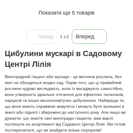
Показати ще 5 товарів
Назад
Вперед
1
з 2
Цибулини мускарі в Садовому
Центрі Лілія
Виноградний гіацинт або мускарі - це весняна рослина, без
якої не обходиться жоден сад. Окрім того, що ці привабливі
рослини чудово виглядають, коли їх висаджують самостійно,
вони утворюють ідеальне оточення для ефектних тюльпанів,
нарцисів та інших весняноквітучих цибулинних. Найкраще те,
що вони мають справжню живучість і можуть бути залишені в
землі або підняті і збережені до наступного року. Але якщо ви
думаєте, що знаєте свої виноградні гіацинти, вам варто
поглянути на асортимент від Садового Центрі Лілія. Ми готові
посперечатися, що ви знайдете кілька сюрпризів!