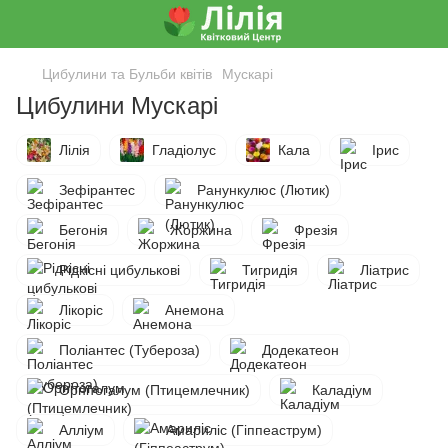
Цибулини та Бульби квітів
Мускарі
Цибулини Мускарі
Лілія
Гладіолус
Кала
Ірис
Зефірантес
Ранункулюс (Лютик)
Бегонія
Жоржина
Фрезія
Рідкісні цибулькові
Тигридія
Ліатрис
Лікоріс
Анемона
Поліантес (Тубероза)
Додекатеон
Орнітогалум (Птицемлечник)
Каладіум
Алліум
Амариліс (Гіппеаструм)