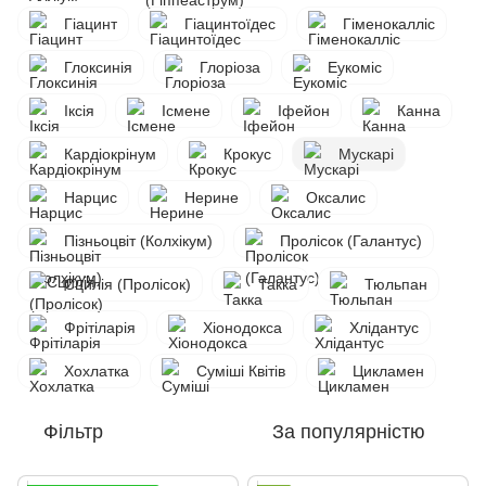
Гіацинт
Гіацинтоїдес
Гіменокалліс
Глоксинія
Глоріоза
Еукоміс
Іксія
Ісмене
Іфейон
Канна
Кардіокрінум
Крокус
Мускарі
Нарцис
Нерине
Оксалис
Пізньоцвіт (Колхікум)
Пролісок (Галантус)
Сцилія (Пролісок)
Такка
Тюльпан
Фрітіларія
Хіонодокса
Хлідантус
Хохлатка
Суміші Квітів
Цикламен
Фільтр
За популярністю