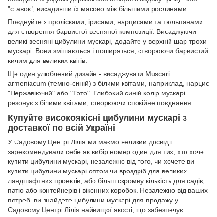
"ставок", висадивши їх масово між більшими рослинами.
Поєднуйте з пролісками, ірисами, нарцисами та тюльпанами
для створення барвистої весняної композиції. Висаджуючи
великі весняні цибулини мускарі, додайте у верхній шар трохи
мускарі. Вони змішаються і поширяться, створюючи барвистий
килим для великих квітів.
Ще один улюблений дизайн - висаджувати Muscari
armeniacum (темно-синій) з білими квітами, наприклад, нарцис
"Нержавіючий" або "Тото". Глибокий синій колір мускарі
резонує з білими квітами, створюючи спокійне поєднання.
Купуйте високоякісні цибулини мускарі з
доставкої по всій Україні
У Садовому Центрі Лілія ми маємо великий досвід і
зарекомендували себе як вибір номер один для тих, хто хоче
купити цибулини мускарі, незалежно від того, чи хочете ви
купити цибулини мускарі оптом чи вроздріб для великих
ландшафтних проектів, або більш скромну кількість для садів,
патіо або контейнерів і віконних коробок. Незалежно від ваших
потреб, ви знайдете цибулини мускарі для продажу у
Садовому Центрі Лілія найвищої якості, що забезпечує