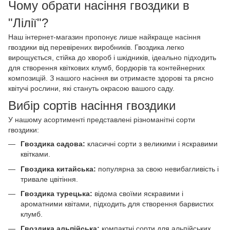
Чому обрати насіння гвоздики в
"Лілії"?
Наш інтернет-магазин пропонує лише найкраще насіння
гвоздики від перевірених виробників. Гвоздика легко
вирощується, стійка до хвороб і шкідників, ідеально підходить
для створення квіткових клумб, бордюрів та контейнерних
композицій. З нашого насіння ви отримаєте здорові та рясно
квітучі рослини, які стануть окрасою вашого саду.
Вибір сортів насіння гвоздики
У нашому асортименті представлені різноманітні сорти
гвоздики:
Гвоздика садова:
класичні сорти з великими і яскравими
квітками.
Гвоздика китайська:
популярна за свою невибагливість і
тривале цвітіння.
Гвоздика турецька:
відома своїми яскравими і
ароматними квітами, підходить для створення барвистих
клумб.
Гвоздика альпійська:
компактні сорти для альпійських