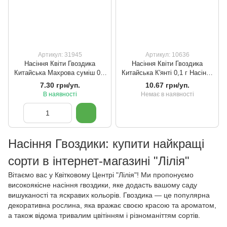
Артикул: 31945
Артикул: 10636
Насіння Квіти Гвоздика
Насіння Квіти Гвоздика
Китайська Махрова суміш 0,2
Китайська К'янті 0,1 г Насіння
г Насіння України
України
7.30 грн/уп.
10.67 грн/уп.
В наявності
Немає в наявності
Насіння Гвоздики: купити найкращі
сорти в інтернет-магазині "Лілія"
Вітаємо вас у Квітковому Центрі "Лілія"! Ми пропонуємо
високоякісне насіння гвоздики, яке додасть вашому саду
вишуканості та яскравих кольорів. Гвоздика — це популярна
декоративна рослина, яка вражає своєю красою та ароматом,
а також відома тривалим цвітінням і різноманіттям сортів.