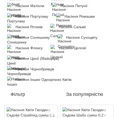
Насіння Матіоли
Насіння Петунії
Насіння Портулаку
Насіння Ромашки
Насіння Ротиків
Насіння Сальвії
Насіння Соняшнику
Насіння Сухоцвіту
Насіння Флоксу
Насіння Целозії
Насіння Цинії (Майорців)
Насіння Чорнобривців
Насіння Інших Однорічних Квітів
Фільтр
За популярністю