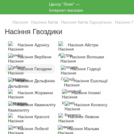
Насіння
Насіння Квітів
Насіння Квітів Однорічних
Насіння 
Насіння Гвоздики
Насіння Адонісу
Насіння Айстри
Насіння Вербени
Насіння Волошки
Насіння Гвоздики
Насіння Годеції
Насіння Дельфінію
Насіння Ешольції
Насіння Жоржини
Насіння Іпомеї
Насіння Квамокліту
Насіння Космосу
Насіння Красолі
Насіння Левкою
Насіння Лобелії
Насіння Мальви