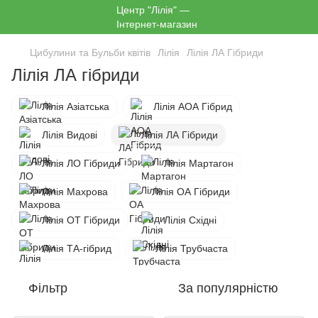
Цибулини та Бульби квітів
Лілія
Лілія ЛА Гібриди
Лілія ЛА гібриди
Лілія Азіатська
Лілія АОА Гібрид
Лілія Видові
Лілія ЛА Гібриди
Лілія ЛО Гібриди
Лілія Мартагон
Лілія Махрова
Лілія ОА Гібриди
Лілія ОТ Гібриди
Лілія Східні
Лілія ТА-гібрид
Лілія Трубчаста
Фільтр
За популярністю