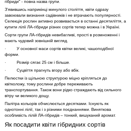
гібриди" - повна назва групи.
З'явившись наприкінці минулого століття, квіти одразу
завоювали визнання садівників і не втрачають популярності.
Селекція рослин активно розвивається в останні десятиліття, а
купити лілії ЛА-гібриди різних сортів тепер можна і в Україні.
Сорти групи ЛА-гібридів невибагливі, прості в розмноженні і
мають чудовий зовнішній вигляд.
·
У основної маси сортів квітки великі, чашоподібної
форми.
·
Розмір сягає 25 см і більше.
·
Суцвіття прагнуть вгору або вбік.
Пелюстки із щільною структурою міцно кріпляться до
квітколожу, тому рослини добре переживають
транспортування. Також вони рідко страждають від сильного
вітру чи великого дощу.
Палітра кольорів обчислюється десятками. Існують як
однотонні лілії, так і з різними поєднаннями. Виняткова
особливість лілій ЛА-гібридів – тонкий, вишуканий аромат.
Як посадити квіти гібридних сортів