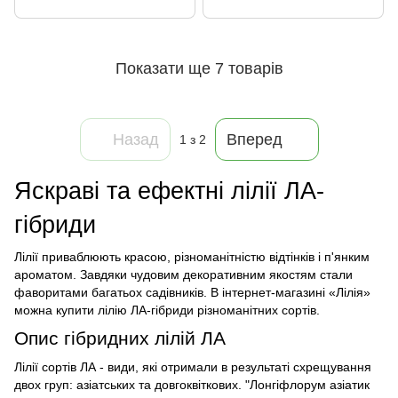
Показати ще 7 товарів
Назад
Вперед
1
з 2
Яскраві та ефектні лілії ЛА-
гібриди
Лілії приваблюють красою, різноманітністю відтінків і п'янким
ароматом. Завдяки чудовим декоративним якостям стали
фаворитами багатьох садівників. В інтернет-магазині «Лілія»
можна купити лілію ЛА-гібриди різноманітних сортів.
Опис гібридних лілій ЛА
Лілії сортів ЛА - види, які отримали в результаті схрещування
двох груп: азіатських та довгоквіткових. "Лонгіфлорум азіатик