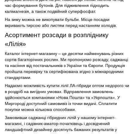
час формування бутонів. Для підживлення підходить
калімагнезія, а також подвійний суперфосфат.
На зиму можна не викопувати бульби. Місце посадки
вкривають тирсою або листям перед настанням холодів.
Асортимент розсади в розпліднику
«Лілія»
Каталог інтернет-магазину – це десятки найменувань різних
сортів багаторічних рослин. Ми пропонуємо розсаду, саджанці
та насіння від постачальників з України та Європи. Продукція
пройшла перевірку та сертифікована згідно з міжнародними
стандартами.
Надаємо можливість купити лілії ЛА-гібриди оптом недорого чи
в роздріб на вигідних умовах. Відправлення замовлень
здійснюється компаніями «Нова Пошта» та «Укрпошта». У
Миргороді доступний самовивіз із точки видачі. Сплатити
покупки можна кількома способами.
Замовивши саджанці гібридних лілій у нашому інтернет-
магазині, і садівник-аматор-початківець і досвідчений
ландшафтний дизайнер досягнуть бажаних результатів у