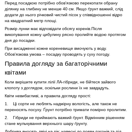
Перед посадкою потрібно обов'язково перекопати обрану
ділянку на глибину не менше 40 см. Якщо ґрунт важкий, слід
додати до нього річковий чистий пісок у співвідношенні відро
на квадратний метр площі.
Розмір лунки має відповідати обсягу коренів.Після
викопування кожну цибулину рясно пролийте водою протягом
дня до посадки.
При висадженні кожне кореневище вмочують у воду.
Обов'язкова умова – посадку проводять у суху погоду.
Правила догляду за багаторічними
квітами
Коли вирішите купити лілії ЛА-гібриди, не бійтеся зайвого
клопоту з доглядом, оскільки рослини їх не завдадуть.
Квіти невибагливі, а правила догляду прості:
1.
Ці сорти не люблять надмірну вологість, але також не
переносять посуху. Ґрунт потрібно тримати помірно пролитим.
2.
Гібриди не приймають важкий ґрунт. Відмінним рішенням
стане мульчування верхнього шару ґрунту.
Добрива вносять двічі на рік: навесні до появи пагонів та під