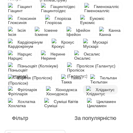
Гіацинт
Гіацинтоїдес
Гіменокалліс
Глоксинія
Глоріоза
Еукоміс
Іксія
Ісмене
Іфейон
Канна
Кардіокрінум
Крокус
Мускарі
Нарцис
Нерине
Оксалис
Пізньоцвіт (Колхікум)
Пролісок (Галантус)
Сцилія (Пролісок)
Такка
Тюльпан
Фрітіларія
Хіонодокса
Хлідантус
Хохлатка
Суміші Квітів
Цикламен
Фільтр
За популярністю