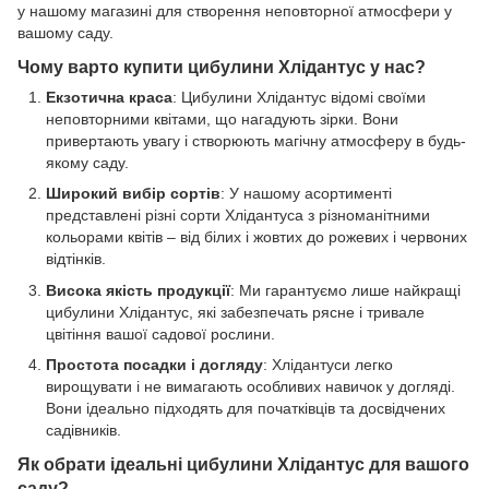
у нашому магазині для створення неповторної атмосфери у
вашому саду.
Чому варто купити цибулини Хлідантус у нас?
Екзотична краса
: Цибулини Хлідантус відомі своїми
неповторними квітами, що нагадують зірки. Вони
привертають увагу і створюють магічну атмосферу в будь-
якому саду.
Широкий вибір сортів
: У нашому асортименті
представлені різні сорти Хлідантуса з різноманітними
кольорами квітів – від білих і жовтих до рожевих і червоних
відтінків.
Висока якість продукції
: Ми гарантуємо лише найкращі
цибулини Хлідантус, які забезпечать рясне і тривале
цвітіння вашої садової рослини.
Простота посадки і догляду
: Хлідантуси легко
вирощувати і не вимагають особливих навичок у догляді.
Вони ідеально підходять для початківців та досвідчених
садівників.
Як обрати ідеальні цибулини Хлідантус для вашого
саду?