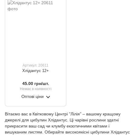
Артикул: 20611
Хлідантус 12+
45.00 грн/шт.
Немає в наявності
Оптові ціни
Вітаємо вас в Квітковому Центрі "Лілія" – вашому кращому
джерелі для цибулин Хлідантус. Ці чарівні рослини здатні
прикрасити ваш сад чи клумбу екзотичними квітами і
вишуканим листям. Обирайте високоякісні цибулини Хлідантус