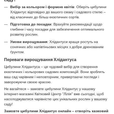
Вибір за кольором і формою квітів
: Оберіть цибулини
Хлідантус відповідно до вашого смаку і садового стилю –
від класичних до більш екзотичних сортів.
Підготовка до посадки
: Врахуйте рекомендації щодо
глибини і часу посадки для забезпечення оптимального
розвитку рослин.
Умови вирощування
: Хлідантуси краще ростуть на
сонячних або напівтіньових місцях з добре дренованим
ґрунтом.
Переваги вирощування Хлідантуса
Цибулини Хлідантуса – це чудовий вибір для створення
екзотичних і кольорових садових композицій. Вони зроблять
ваш сад чарівним і неповторним, привертаючи погляди і
заворожуючи своєю красою.
Не вагайтеся – замовте цибулини Хлідантус у нашому
інтернет-магазині Квітковий Центр "Лілія" вже сьогодні, щоб
насолоджуватися чарівністю цих унікальних рослин у вашому
саду!
Замовте цибулини Хлідантус онлайн – створіть казковий