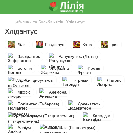
Цибулини та Бульби квітів
Хлідантус
Хлідантус
Лілія
Гладіолус
Кала
Ірис
Зефірантес
Ранункулюс (Лютик)
Бегонія
Жоржина
Фрезія
Рідкісні цибулькові
Тигридія
Ліатрис
Лікоріс
Анемона
Поліантес (Тубероза)
Додекатеон
Орнітогалум (Птицемлечник)
Каладіум
Алліум
Амариліс (Гіппеаструм)