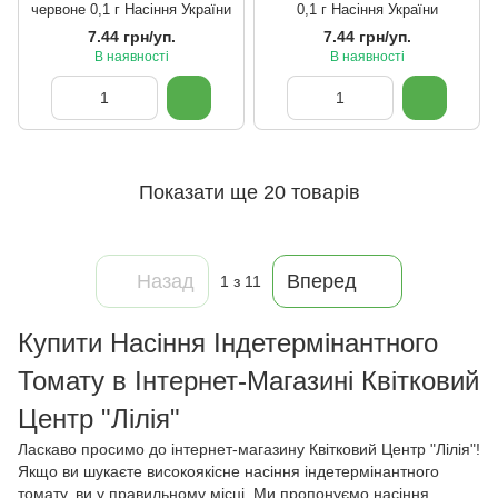
червоне 0,1 г Насіння України
0,1 г Насіння України
7.44 грн/уп.
7.44 грн/уп.
В наявності
В наявності
Показати ще 20 товарів
Назад
Вперед
1
з 11
Купити Насіння Індетермінантного
Томату в Інтернет-Магазині Квітковий
Центр "Лілія"
Ласкаво просимо до інтернет-магазину Квітковий Центр "Лілія"!
Якщо ви шукаєте високоякісне насіння індетермінантного
томату, ви у правильному місці. Ми пропонуємо насіння