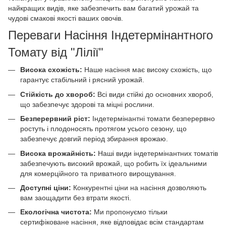
найкращих видів, яке забезпечить вам багатий урожай та
чудові смакові якості ваших овочів.
Переваги Насіння Індетермінантного
Томату від "Лілії"
Висока схожість:
Наше насіння має високу схожість, що
гарантує стабільний і рясний урожай.
Стійкість до хвороб:
Всі види стійкі до основних хвороб,
що забезпечує здорові та міцні рослини.
Безперервний ріст:
Індетермінантні томати безперервно
ростуть і плодоносять протягом усього сезону, що
забезпечує довгий період збирання врожаю.
Висока врожайність:
Наші види індетермінантних томатів
забезпечують високий врожай, що робить їх ідеальними
для комерційного та приватного вирощування.
Доступні ціни:
Конкурентні ціни на насіння дозволяють
вам заощадити без втрати якості.
Екологічна чистота:
Ми пропонуємо тільки
сертифіковане насіння, яке відповідає всім стандартам