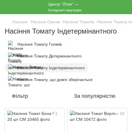
Насіння
Насіння Овочів
Насіння Томатів
Насіння Томату І
Насіння Томату Індетермінантного
Насіння Томату Гномів
Насіння Томату Детермінантного
Насіння Томату Індетермінантного
Насіння Томату, що довго зберігається
Фільтр
За популярністю