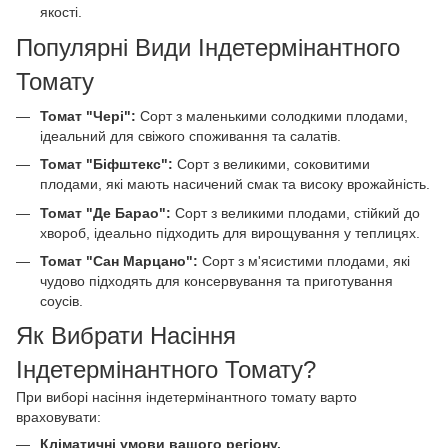
якості.
Популярні Види Індетермінантного
Томату
Томат "Чері":
Сорт з маленькими солодкими плодами,
ідеальний для свіжого споживання та салатів.
Томат "Біфштекс":
Сорт з великими, соковитими
плодами, які мають насичений смак та високу врожайність.
Томат "Де Барао":
Сорт з великими плодами, стійкий до
хвороб, ідеально підходить для вирощування у теплицях.
Томат "Сан Марцано":
Сорт з м'ясистими плодами, які
чудово підходять для консервування та приготування
соусів.
Як Вибрати Насіння
Індетермінантного Томату?
При виборі насіння індетермінантного томату варто
враховувати:
Кліматичні умови вашого регіону.