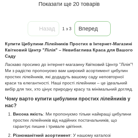
Показати ще 20 товарів
Назад
Вперед
1
з 3
Купити Цибулини Лілейників Простих в Інтернет-Магазині
Квітковий Центр "Лілія" – Невибаглива Краса для Вашого
Саду
Ласкаво просимо до інтернет-магазину Квітковий Центр "Лілія"!
Ми з радістю пропонуємо вам широкий асортимент цибулин
простих лілейників, які додадуть вашому саду неповторної
краси та елегантності. Наші прості лілейники – це ідеальний
вибір для тих, хто цінує природну красу та мінімальний догляд.
Чому варто купити цибулини простих лілейників у
нас?
Висока якість
: Ми пропонуємо тільки найкращі цибулини
простих лілейників від надійних постачальників, що
гарантує пишне і тривале цвітіння.
Різноманітний асортимент
: У нашому каталозі