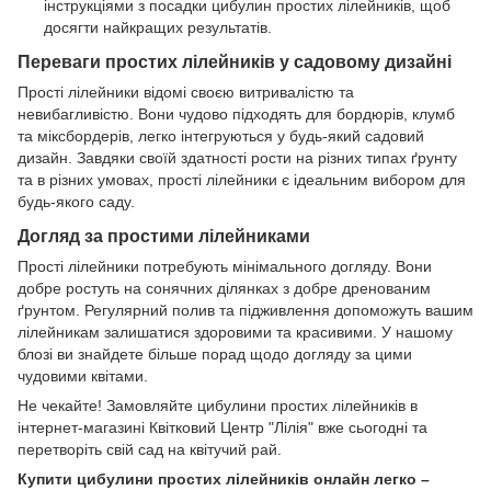
інструкціями з посадки цибулин простих лілейників, щоб
досягти найкращих результатів.
Переваги простих лілейників у садовому дизайні
Прості лілейники відомі своєю витривалістю та
невибагливістю. Вони чудово підходять для бордюрів, клумб
та міксбордерів, легко інтегруються у будь-який садовий
дизайн. Завдяки своїй здатності рости на різних типах ґрунту
та в різних умовах, прості лілейники є ідеальним вибором для
будь-якого саду.
Догляд за простими лілейниками
Прості лілейники потребують мінімального догляду. Вони
добре ростуть на сонячних ділянках з добре дренованим
ґрунтом. Регулярний полив та підживлення допоможуть вашим
лілейникам залишатися здоровими та красивими. У нашому
блозі ви знайдете більше порад щодо догляду за цими
чудовими квітами.
Не чекайте! Замовляйте цибулини простих лілейників в
інтернет-магазині Квітковий Центр "Лілія" вже сьогодні та
перетворіть свій сад на квітучий рай.
Купити цибулини простих лілейників онлайн легко –