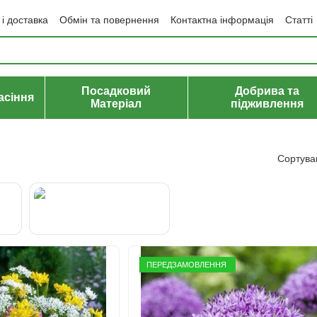
і доставка
Обмін та повернення
Контактна інформація
Статті
да користувача
Політика конфіденційності
Договір публічної оф
Посадковий
Добрива та
асіння
Матеріал
підживлення
Сортува
Алліум
Декоративний
ПЕРЕДЗАМОВЛЕННЯ