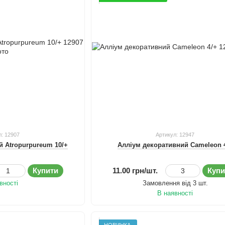
л: 12907
Артикул: 12947
й Atropurpureum 10/+
Алліум декоративний Cameleon 
Купити
11.00 грн/шт.
Купи
вності
Замовлення від 3 шт.
В наявності
НОВИНКА