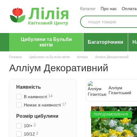
Перейти до основного контенту
Каталог
Про нас
Оплата 
Відгуки про магазин
Уго
Цибулини та Бульби
Багаторічники
Н
квітів
Головна
Цибулини та Бульби квітів
Алліум
Алліум Декоративний
Алліум Декоративний
Наявність
Алліум
Гігантський
14
В наявності
17
Немає в наявності
ПЕРЕДЗАМОВЛЕННЯ
Розмір цибулини
2
10/+
2
10/12