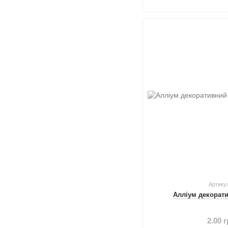
Артику
Алліум декорати
2.00 