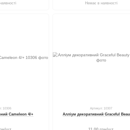
наявності
Немає в наявності
л: 10306
Артикул: 10307
вний Cameleon 4/+
Алліум декоративний Graceful Beaut
грн/шт.
11.00 грн/шт.