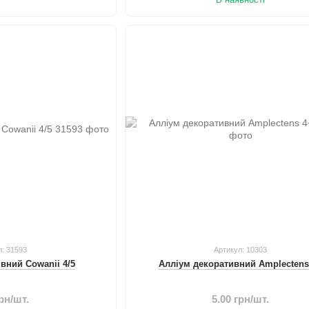
л: 31593
Артикул: 10303
вний Сowanii 4/5
Алліум декоративний Amplectens
грн/шт.
5.00 грн/шт.