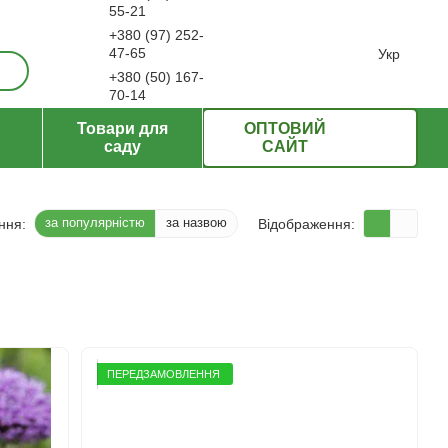
55-21
+380 (97) 252-
ерти
47-65
Укр
+380 (50) 167-
70-14
Передзвонити вам?
Товари для
ОПТОВИЙ
саду
САЙТ
за популярністю
за назвою
ння:
Відображення:
ПЕРЕДЗАМОВЛЕННЯ