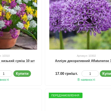
л: 10310
Артикул: 10302
 низький суміш 10 шт
Алліум декоративний Aflatunense 
Купити
17.00 грн/шт.
Купи
вності
В наявності
ПЕРЕДЗАМОВЛЕННЯ