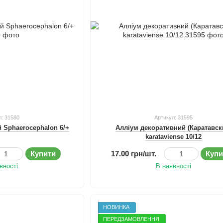
л: 31580
Артикул: 31595
 Sphaerocephalon 6/+
Алліум декоративний (Каратавск
karataviense 10/12
Купити
17.00 грн/шт.
Купи
вності
В наявності
НОВИНКА
ПЕРЕДЗАМОВЛЕННЯ