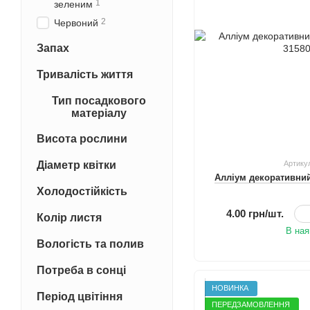
1
зеленим
2
Червоний
Запах
Тривалість життя
Тип посадкового
матеріалу
Висота рослини
Діаметр квітки
Артику
Алліум декоративний
Холодостійкість
4.00 грн/шт.
Колір листя
В ная
Вологість та полив
Потреба в сонці
НОВИНКА
Період цвітіння
ПЕРЕДЗАМОВЛЕННЯ