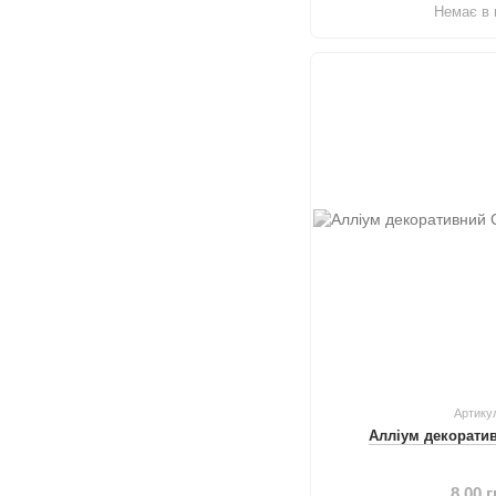
Немає в 
Артику
Алліум декорати
8.00 