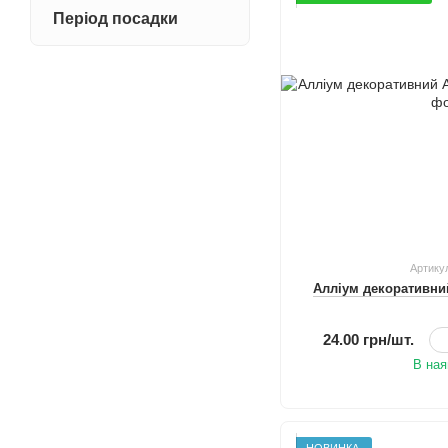
Період посадки
Артику
Алліум декоративни
24.00 грн/шт.
В ная
НОВИНКА