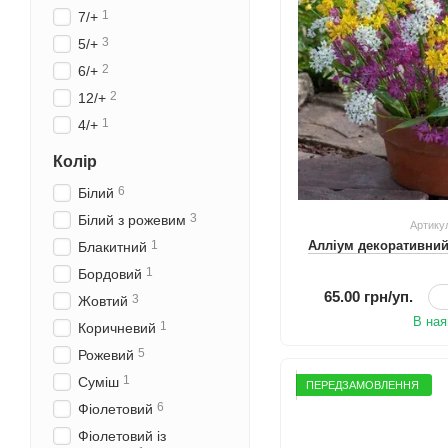
1
7/+
3
5/+
2
6/+
2
12/+
1
4/+
Колір
6
Білий
3
Білий з рожевим
Артику
1
Алліум декоративний
Блакитний
1
Бордовий
65.00 грн/уп.
3
Жовтий
В ная
1
Коричневий
5
Рожевий
1
Суміш
ПЕРЕДЗАМОВЛЕННЯ
6
Фіолетовий
Фіолетовий із