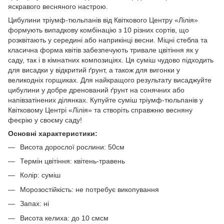
яскравого весняного настрою.
Цибулини тріумф-тюльпанів від Квіткового Центру «Лілія»
формують випадкову комбінацію з 10 різних сортів, що
розквітають у середині або наприкінці весни. Міцні стебла та
класична форма квітів забезпечують тривале цвітіння як у
саду, так і в кімнатних композиціях. Ця суміш чудово підходить
для висадки у відкритий ґрунт, а також для вигонки у
великодніх горщиках. Для найкращого результату висаджуйте
цибулини у добре дренований ґрунт на сонячних або
напівзатінених ділянках. Купуйте суміш тріумф-тюльпанів у
Квітковому Центрі «Лілія» та створіть справжню весняну
феєрію у своєму саду!
Основні характеристики:
Висота дорослої рослини: 50см
Термін цвітіння: квітень-травень
Колір: суміш
Морозостійкість: не потребує викопування
Запах: ні
Висота келиха: до 10 смсм