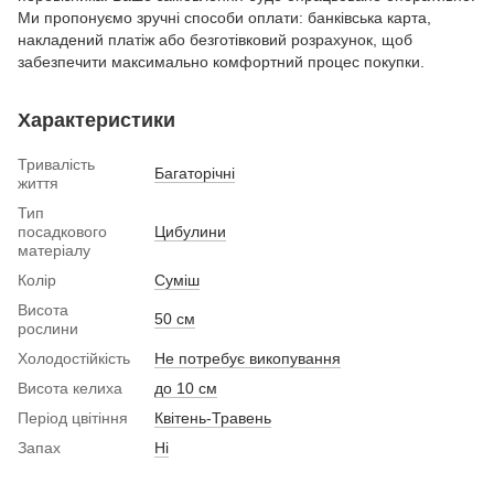
Ми пропонуємо зручні способи оплати: банківська карта,
накладений платіж або безготівковий розрахунок, щоб
забезпечити максимально комфортний процес покупки.
Характеристики
Тривалість
Багаторічні
життя
Тип
посадкового
Цибулини
матеріалу
Колір
Суміш
Висота
50 см
рослини
Холодостійкість
Не потребує викопування
Висота келиха
до 10 см
Період цвітіння
Квітень-Травень
Запах
Ні