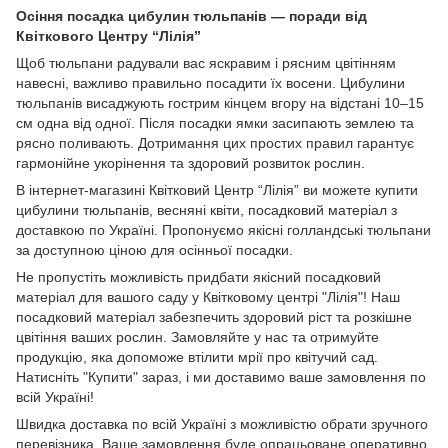
Осіння посадка цибулин тюльпанів — поради від
Квіткового Центру “Лілія”
Щоб тюльпани радували вас яскравим і рясним цвітінням
навесні, важливо правильно посадити їх восени. Цибулини
тюльпанів висаджують гострим кінцем вгору на відстані 10–15
см одна від одної. Після посадки ямки засипають землею та
рясно поливають. Дотримання цих простих правил гарантує
гармонійне укорінення та здоровий розвиток рослин.
В інтернет-магазині Квітковий Центр “Лілія” ви можете купити
цибулини тюльпанів, весняні квіти, посадковий матеріал з
доставкою по Україні. Пропонуємо якісні голландські тюльпани
за доступною ціною для осінньої посадки.
Не пропустіть можливість придбати якісний посадковий
матеріал для вашого саду у Квітковому центрі "Лілія"! Наш
посадковий матеріал забезпечить здоровий ріст та розкішне
цвітіння ваших рослин. Замовляйте у нас та отримуйте
продукцію, яка допоможе втілити мрії про квітучий сад.
Натисніть "Купити" зараз, і ми доставимо ваше замовлення по
всій Україні!
Швидка доставка по всій Україні з можливістю обрати зручного
перевізника. Ваше замовлення буде опрацьоване оперативно.