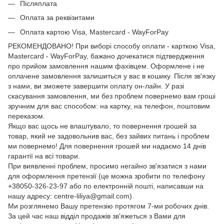
Післяплата
Оплата за реквізитами
Оплата картою Visa, Mastercard - WayForPay
РЕКОМЕНДОВАНО! При виборі способу оплати - карткою Visa,
Mastercard - WayForPay, бажано дочекатися підтвердження
про прийом замовлення нашим фахівцем. Оформлене і не
оплачене замовлення залишиться у вас в кошику. Після зв'язку
з нами, ви зможете завершити оплату он-лайн. У разі
скасування замовлення, ми без проблем повернемо вам гроші
зручним для вас способом: на картку, на телефон, поштовим
переказом.
Якщо вас щось не влаштувало, то повернення грошей за
товар, який не задовольнив вас, без зайвих питань і проблем
ми повернемо! Для повернення грошей ми надаємо 14 днів
гарантії на всі товари.
При виявленні проблем, просимо негайно зв'язатися з нами
для оформлення претензії (це можна зробити по телефону
+38050-326-23-97 або по електронній пошті, написавши на
нашу адресу: centre-liliya@gmail.com).
Ми розглянемо Вашу претензію протягом 7-ми робочих днів.
За цей час наш відділ продажів зв'яжеться з Вами для