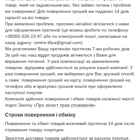
товар, який не задовольнив вас, без зайвих питань і проблем
ми повернемо! Для повернення грошей ми надаємо 14 днів
гарантії на всі товари.
При виявленні проблем, просимо негайно зв'язатися з нами
для оформлення претензії (це можна зробити по телефону
+38050-326-23-97 або по електронній пошті, написавши на
нашу адресу: centre-liliya@gmail.com).
Ми розглянемо Вашу претензію протягом 7-ми робочих днів.
За цей час наш відділ продажів зв'яжеться з Вами для
вирішення питання. У разі компенсації за замовленням
товаром, відправка здійснюється за рахунок нашої компанії. У
разі повернення грошей, ми виберемо для Вас зручний спосіб,
а саме: повернення грошей на карту, повернення грошей на
телефон або ж врахуємо грошові кошти при оформленні
наступної покупки.
Компанія здійснює повернення і обмін товарів належної якості
згідно Закону
«Про захист прав споживачів»
.
Строки повернення і обміну
Повернення та обмін товарів можливий протягом 14 днів після
отримання товару покупцем.
Зворотня доставка товарів здійснюється за рахунок покупця.