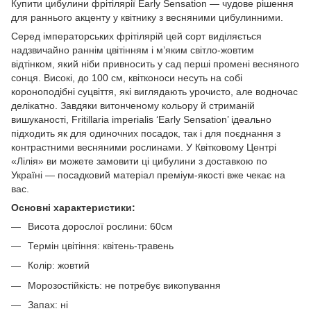
Купити цибулини фрітілярії Early Sensation — чудове рішення
для раннього акценту у квітнику з весняними цибулинними.
Серед імператорських фрітілярій цей сорт виділяється
надзвичайно раннім цвітінням і м’яким світло-жовтим
відтінком, який ніби привносить у сад перші промені весняного
сонця. Високі, до 100 см, квітконоси несуть на собі
короноподібні суцвіття, які виглядають урочисто, але водночас
делікатно. Завдяки витонченому кольору й стриманій
вишуканості, Fritillaria imperialis ‘Early Sensation’ ідеально
підходить як для одиночних посадок, так і для поєднання з
контрастними весняними рослинами. У Квітковому Центрі
«Лілія» ви можете замовити ці цибулини з доставкою по
Україні — посадковий матеріал преміум-якості вже чекає на
вас.
Основні характеристики:
Висота дорослої рослини: 60см
Термін цвітіння: квітень-травень
Колір: жовтий
Морозостійкість: не потребує викопування
Запах: ні