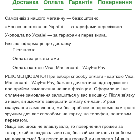
Доставка
Оплата
Гарантія
Повернення
Самовивіз з нашого магазину — безкоштовно.
«Новою поштою» по Україні — за тарифами перевізника.
Укрпошта по Україні — за тарифами перевізника.
Більше інформації про доставку
Післяплата
Оплата за реквізитами
Оплата картою Visa, Mastercard - WayForPay
РЕКОМЕНДОВАНО! При виборі способу оплати - карткою Visa,
Mastercard - WayForPay, бажано дочекатися підтвердження
про прийом замовлення нашим фахівцем. Оформлене і не
оплачене замовлення залишиться у вас в кошику. Після зв'язку
з нами, ви зможете завершити оплату он-лайн. У разі
скасування замовлення, ми без проблем повернемо вам гроші
зручним для вас способом: на картку, на телефон, поштовим
переказом.
Якщо вас щось не влаштувало, то повернення грошей за
товар, який не задовольнив вас, без зайвих питань і проблем
ми повернемо! Для повернення грошей ми надаємо 14 днів