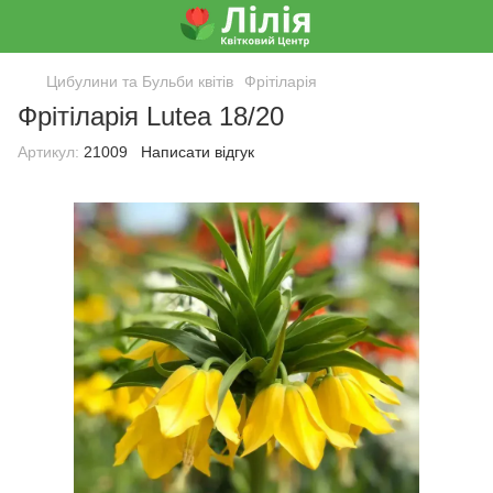
Цибулини та Бульби квітів
Фрітіларія
Фрітіларія Lutea 18/20
Артикул:
21009
Написати відгук