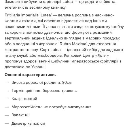
Замовити цибулини фрітілярії Lutea — це додати сяйво та
елегантність весняному квітнику.
Fritillaria imperialis 'Lutea' — велична рослина з насичено-
жовтими квітами, які ефектно підносяться над іншими
весняними квітами. Її легко впізнати завдяки потужному стеблу
та короні з пониклих дзвіночків, що формують розкішний
вертикальний акцент. Ідеально виглядає в масових посадках
або в поєднанні з червоною 'Rubra Maxima' для створення
контрастного шоу. Сорт Lutea — ідеальний вибір для заднього
плану клумб або міксбордерів. Квітковий Центр «Лілія»
пропонує здорові великі цибулини імператорської фрітілярії з
доставкою по Україні.
Основні характеристики:
Висота дорослої рослини: 90см
Термін цвітіння: березень-травень
Колір: жовтий
Морозостійкість: не потребує викопування
Запах: ні
Діаметр квітки: см