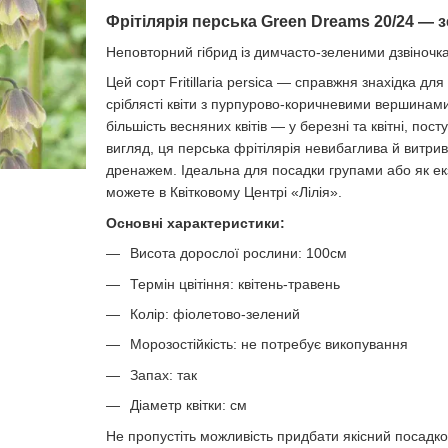
Фрітілярія перська Green Dreams 20/24 — 
Неповторний гібрид із димчасто-зеленими дзвіночка
Цей сорт Fritillaria persica — справжня знахідка для
сріблясті квіти з пурпурово-коричневими вершинами
більшість весняних квітів — у березні та квітні, по
вигляд, ця перська фрітілярія невибаглива й витрив
дренажем. Ідеальна для посадки групами або як ек
можете в Квітковому Центрі «Лілія».
Основні характеристики:
Висота дорослої рослини: 100см
Термін цвітіння: квітень-травень
Колір: фіолетово-зелений
Морозостійкість: не потребує викопування
Запах: так
Діаметр квітки: см
Не пропустіть можливість придбати якісний посадков