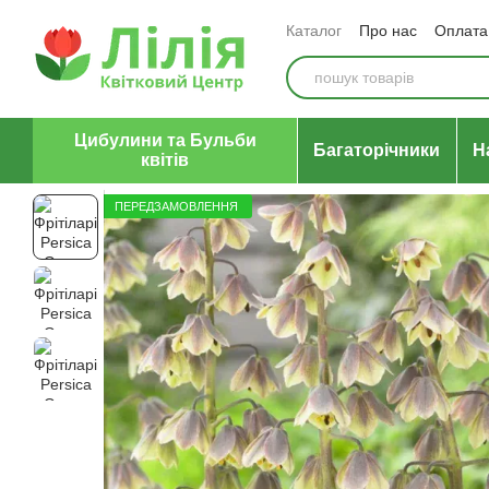
Перейти до основного контенту
Каталог
Про нас
Оплата 
Відгуки про магазин
Уго
Цибулини та Бульби
Багаторічники
Н
квітів
ПЕРЕДЗАМОВЛЕННЯ