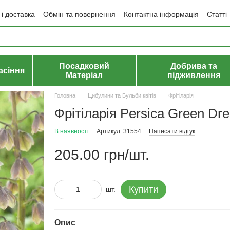
і доставка
Обмін та повернення
Контактна інформація
Статті
да користувача
Політика конфіденційності
Договір публічної оф
Посадковий
Добрива та
асіння
Матеріал
підживлення
Головна
Цибулини та Бульби квітів
Фрітіларія
Фрітіларія Persica Green Dr
В наявності
Артикул: 31554
Написати відгук
205.00 грн/шт.
Купити
шт.
Опис