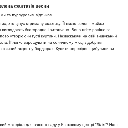
зелена фантазія весни
ми та пурпуровим відтінком.
 тих, хто цінує стриману екзотику. Її ніжно-зелені, майже
 виглядають благородно і витончено. Вона цвіте раніше за
ступово утворюючи густі куртини. Незважаючи на свій вишуканий
ала. Її легко вирощувати на сонячному місці з добрим
зотичний акцент у бордюрах. Купити перевірені цибулини ви
ий матеріал для вашого саду у Квітковому центрі "Лілія"! Наш