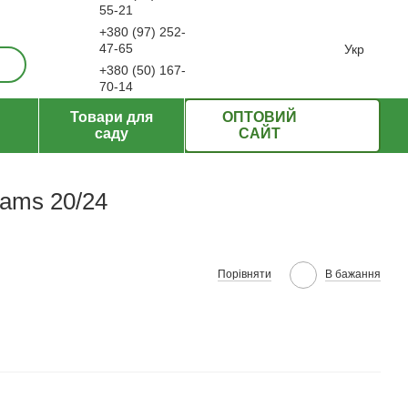
55-21
+380 (97) 252-
ерти
47-65
Укр
+380 (50) 167-
70-14
Передзвонити вам?
Товари для
ОПТОВИЙ
саду
САЙТ
eams 20/24
Порівняти
В бажання