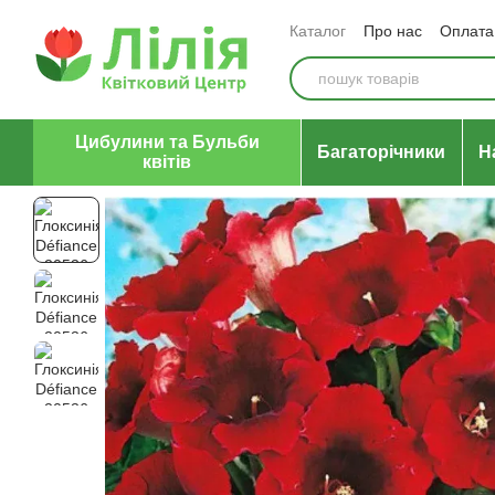
Перейти до основного контенту
Каталог
Про нас
Оплата 
Відгуки про магазин
Уго
Цибулини та Бульби
Багаторічники
Н
квітів