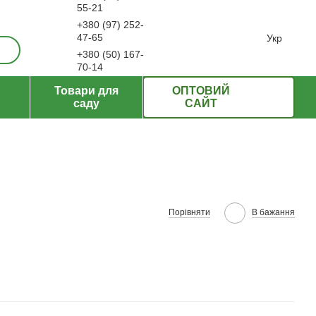
55-21
+380 (97) 252-
ерти
47-65
Укр
+380 (50) 167-
70-14
Передзвонити вам?
Товари для
ОПТОВИЙ
саду
САЙТ
Порівняти
В бажання