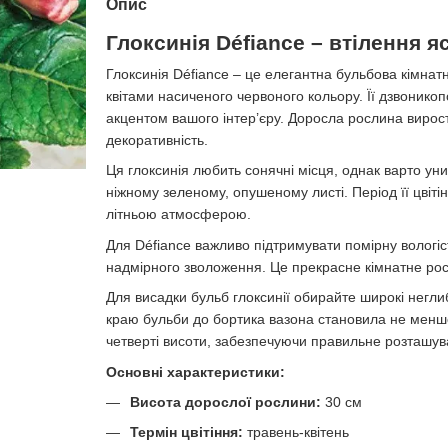
Опис
Глоксинія Défiance – втілення я
Глоксинія Défiance – це елегантна бульбова кімна
квітами насиченого червоного кольору. Її дзвоникопо
акцентом вашого інтер’єру. Доросла рослина вирост
декоративність.
Ця глоксинія любить сонячні місця, однак варто уник
ніжному зеленому, опушеному листі. Період її цвіт
літньою атмосферою.
Для Défiance важливо підтримувати помірну вологіс
надмірного зволоження. Це прекрасне кімнатне рос
Для висадки бульб глоксинії обирайте широкі негли
краю бульби до бортика вазона становила не менше
четверті висоти, забезпечуючи правильне розташув
Основні характеристики:
Висота дорослої рослини:
30 см
Термін цвітіння:
травень-квітень