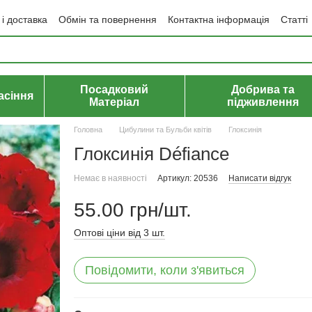
і доставка
Обмін та повернення
Контактна інформація
Статті
да користувача
Політика конфіденційності
Договір публічної оф
Посадковий
Добрива та
асіння
Матеріал
підживлення
Головна
Цибулини та Бульби квітів
Глоксинія
Глоксинія Défiance
Немає в наявності
Артикул: 20536
Написати відгук
55.00 грн/шт.
Оптові ціни від 3 шт.
Повідомити, коли з'явиться