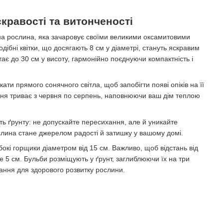
скравості та витонченості
тна рослина, яка зачаровує своїми великими оксамитовими
дібні квітки, що досягають 8 см у діаметрі, стануть яскравим
ає до 30 см у висоту, гармонійно поєднуючи компактність і
ати прямого сонячного світла, щоб запобігти появі опіків на її
іння триває з червня по серпень, наповнюючи ваш дім теплою
ть ґрунту: не допускайте пересихання, але й уникайте
лина стане джерелом радості й затишку у вашому домі.
бокі горщики діаметром від 15 см. Важливо, щоб відстань від
 5 см. Бульби розміщують у ґрунт, заглиблюючи їх на три
ання для здорового розвитку рослини.