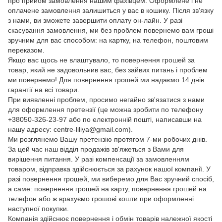
про прийом замовлення нашим фахівцем. Оформлене і не
оплачене замовлення залишиться у вас в кошику. Після зв'язку
з нами, ви зможете завершити оплату он-лайн. У разі
скасування замовлення, ми без проблем повернемо вам гроші
зручним для вас способом: на картку, на телефон, поштовим
переказом.
Якщо вас щось не влаштувало, то повернення грошей за
товар, який не задовольнив вас, без зайвих питань і проблем
ми повернемо! Для повернення грошей ми надаємо 14 днів
гарантії на всі товари.
При виявленні проблем, просимо негайно зв'язатися з нами
для оформлення претензії (це можна зробити по телефону
+38050-326-23-97 або по електронній пошті, написавши на
нашу адресу: centre-liliya@gmail.com).
Ми розглянемо Вашу претензію протягом 7-ми робочих днів.
За цей час наш відділ продажів зв'яжеться з Вами для
вирішення питання. У разі компенсації за замовленням
товаром, відправка здійснюється за рахунок нашої компанії. У
разі повернення грошей, ми виберемо для Вас зручний спосіб,
а саме: повернення грошей на карту, повернення грошей на
телефон або ж врахуємо грошові кошти при оформленні
наступної покупки.
Компанія здійснює повернення і обмін товарів належної якості