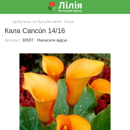
Цибулини та Бульби квітів
Кала
Кала Cancún 14/16
Артикул:
30597
Написати відгук