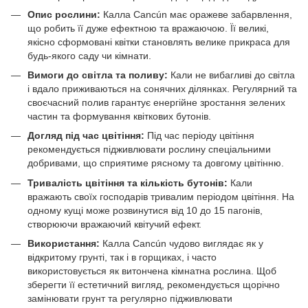
Опис рослини:
Калла Cancún має оражеве забарвлення,
що робить її дуже ефектною та вражаючою. Її великі,
якісно сформовані квітки становлять велике прикраса для
будь-якого саду чи кімнати.
Вимоги до світла та поливу:
Кали не вибагливі до світла
і вдало приживаються на сонячних ділянках. Регулярний та
своєчасний полив гарантує енергійне зростання зелених
частин та формування квіткових бутонів.
Догляд під час цвітіння:
Під час періоду цвітіння
рекомендується підживлювати рослину спеціальними
добривами, що сприятиме рясному та довгому цвітінню.
Тривалість цвітіння та кількість бутонів:
Кали
вражають своїх господарів тривалим періодом цвітіння. На
одному кущі може розвинутися від 10 до 15 пагонів,
створюючи вражаючий квітучий ефект.
Використання:
Калла Cancún чудово виглядає як у
відкритому грунті, так і в горщиках, і часто
використовується як витончена кімнатна рослина. Щоб
зберегти її естетичний вигляд, рекомендується щорічно
замінювати грунт та регулярно підживлювати