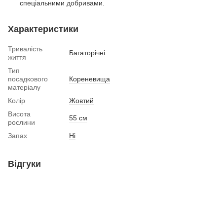
спеціальними добривами.
Характеристики
Тривалість
Багаторічні
життя
Тип
посадкового
Кореневища
матеріалу
Колір
Жовтий
Висота
55 см
рослини
Запах
Ні
Відгуки