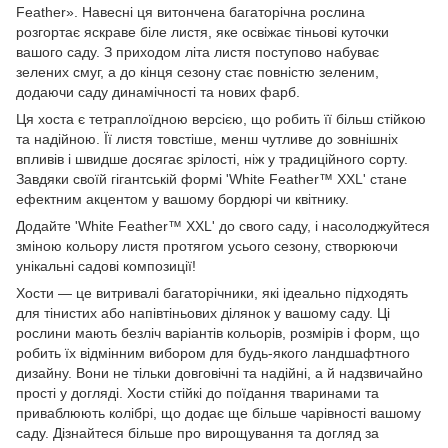
Feather». Навесні ця витончена багаторічна рослина
розгортає яскраве біле листя, яке освіжає тіньові куточки
вашого саду. З приходом літа листя поступово набуває
зелених смуг, а до кінця сезону стає повністю зеленим,
додаючи саду динамічності та нових фарб.
Ця хоста є тетраплоїдною версією, що робить її більш стійкою
та надійною. Її листя товстіше, менш чутливе до зовнішніх
впливів і швидше досягає зрілості, ніж у традиційного сорту.
Завдяки своїй гігантській формі 'White Feather™ XXL' стане
ефектним акцентом у вашому бордюрі чи квітнику.
Додайте 'White Feather™ XXL' до свого саду, і насолоджуйтеся
зміною кольору листя протягом усього сезону, створюючи
унікальні садові композиції!
Хости — це витривалі багаторічники, які ідеально підходять
для тінистих або напівтіньових ділянок у вашому саду. Ці
рослини мають безліч варіантів кольорів, розмірів і форм, що
робить їх відмінним вибором для будь-якого ландшафтного
дизайну. Вони не тільки довговічні та надійні, а й надзвичайно
прості у догляді. Хости стійкі до поїдання тваринами та
приваблюють колібрі, що додає ще більше чарівності вашому
саду. Дізнайтеся більше про вирощування та догляд за