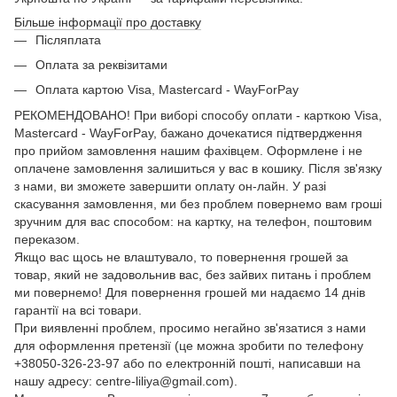
Більше інформації про доставку
Післяплата
Оплата за реквізитами
Оплата картою Visa, Mastercard - WayForPay
РЕКОМЕНДОВАНО! При виборі способу оплати - карткою Visa,
Mastercard - WayForPay, бажано дочекатися підтвердження
про прийом замовлення нашим фахівцем. Оформлене і не
оплачене замовлення залишиться у вас в кошику. Після зв'язку
з нами, ви зможете завершити оплату он-лайн. У разі
скасування замовлення, ми без проблем повернемо вам гроші
зручним для вас способом: на картку, на телефон, поштовим
переказом.
Якщо вас щось не влаштувало, то повернення грошей за
товар, який не задовольнив вас, без зайвих питань і проблем
ми повернемо! Для повернення грошей ми надаємо 14 днів
гарантії на всі товари.
При виявленні проблем, просимо негайно зв'язатися з нами
для оформлення претензії (це можна зробити по телефону
+38050-326-23-97 або по електронній пошті, написавши на
нашу адресу: centre-liliya@gmail.com).