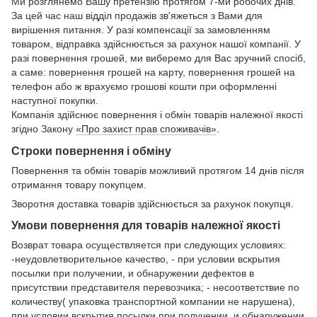
Ми розглянемо Вашу претензію протягом 7-ми робочих днів.
За цей час наш відділ продажів зв'яжеться з Вами для
вирішення питання. У разі компенсації за замовленням
товаром, відправка здійснюється за рахунок нашої компанії. У
разі повернення грошей, ми виберемо для Вас зручний спосіб,
а саме: повернення грошей на карту, повернення грошей на
телефон або ж врахуємо грошові кошти при оформленні
наступної покупки.
Компанія здійснює повернення і обмін товарів належної якості
згідно Закону
«Про захист прав споживачів»
.
Строки повернення і обміну
Повернення та обмін товарів можливий протягом 14 днів після
отримання товару покупцем.
Зворотня доставка товарів здійснюється за рахунок покупця.
Умови повернення для товарів належної якості
Возврат товара осуществляется при следующих условиях:
-неудовлетворительное качество, - при условии вскрытия
посылки при получении, и обнаружении дефектов в
присутствии представителя перевозчика; - несоответствие по
количеству( упаковка транспортной компании не нарушена),
при условии вскрытия посылки при получении, и обнаружении