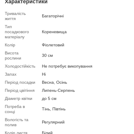
Характеристики
Тривалість
Багаторічні
життя
Тип
посадкового
Кореневища
матеріалу
Колір
Фіолетовий
Висота
30 см
рослини
Холодостійкість
Не потребує викопування
Запах
Ні
Період посадки
Весна, Осінь
Період цвітіння
Липень-Серпень
Діаметр квітки
до 5 см
Потреба в
Тінь, Півтінь
сонці
Вологість та
Регулярний
полив
Колір листя
Білий