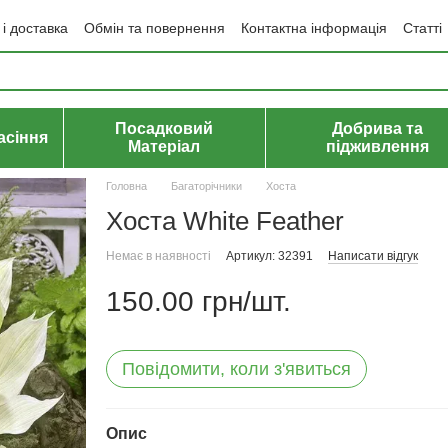
і доставка
Обмін та повернення
Контактна інформація
Статті
да користувача
Політика конфіденційності
Договір публічної оф
Посадковий
Добрива та
асіння
Матеріал
підживлення
Головна
Багаторічники
Хоста
Хоста White Feather
Немає в наявності
Артикул: 32391
Написати відгук
150.00 грн/шт.
Повідомити, коли з'явиться
Опис