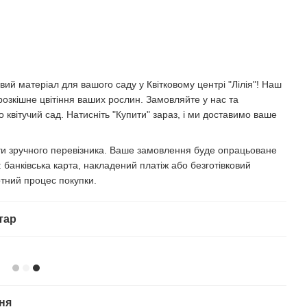
ий матеріал для вашого саду у Квітковому центрі "Лілія"! Наш
розкішне цвітіння ваших рослин. Замовляйте у нас та
 квітучий сад. Натисніть "Купити" зараз, і ми доставимо ваше
ати зручного перевізника. Ваше замовлення буде опрацьоване
банківська карта, накладений платіж або безготівковий
тний процес покупки.
тар
ня