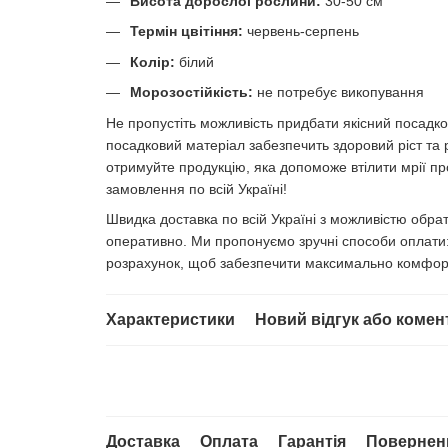
Висота дорослої рослини:
30-50 см
Термін цвітіння:
червень-серпень
Колір:
білий
Морозостійкість:
не потребує викопування
Не пропустіть можливість придбати якісний посадков
посадковий матеріал забезпечить здоровий ріст та 
отримуйте продукцію, яка допоможе втілити мрії про
замовлення по всій Україні!
Швидка доставка по всій Україні з можливістю обр
оперативно. Ми пропонуємо зручні способи оплати: 
розрахунок, щоб забезпечити максимально комфор
Характеристики
Новий відгук або комен
Доставка
Оплата
Гарантія
Повернен