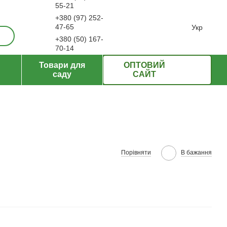
55-21
+380 (97) 252-
ерти
47-65
Укр
+380 (50) 167-
70-14
Передзвонити вам?
Товари для
ОПТОВИЙ
саду
САЙТ
Порівняти
В бажання