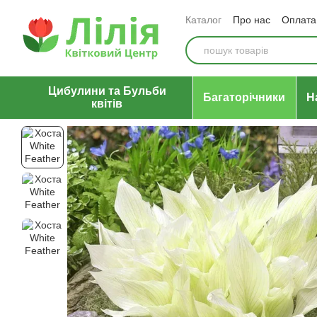
Перейти до основного контенту
Каталог
Про нас
Оплата 
Відгуки про магазин
Уго
Цибулини та Бульби
Багаторічники
Н
квітів