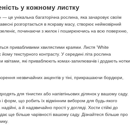
еність у кожному листку
я» — це унікальна багаторічна рослина, яка зачаровує своїм
навесні розгортається в яскраву масу, створює неймовірний
о зеленіє, починаючи з жилок і поширюючись на всю поверхню,
ється привабливими хвилястими краями. Листя 'White
 йому текстурного контрасту. У середині літа рослина
 квітами, які приваблюють комах-запилювачів і додають нотки
орення незвичайних акцентів у тіні, прикрашаючи бордюри,
ідходять для тінистих або напівтіньових ділянок у вашому саду.
ів і форм, що робить їх відмінним вибором для будь-якого
надійні, а й надзвичайно прості у догляді. Хости стійкі до
дає ще більше чарівності вашому саду. Дізнайтеся більше про
ику.