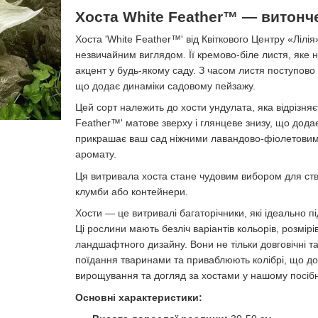
Хоста White Feather™ — витонч
Хоста 'White Feather™' від Квіткового Центру «Лілі
незвичайним виглядом. Її кремово-біле листя, яке 
акцент у будь-якому саду. З часом листя поступов
що додає динаміки садовому пейзажу.
Цей сорт належить до хости ундулата, яка відрізня
Feather™' матове зверху і глянцеве знизу, що додає
прикрашає ваш сад ніжними лавандово-фіолетовими
аромату.
Ця витривала хоста стане чудовим вибором для ств
клумби або контейнери.
Хости — це витривалі багаторічники, які ідеально п
Ці рослини мають безліч варіантів кольорів, розмір
ландшафтного дизайну. Вони не тільки довговічні та 
поїдання тваринами та приваблюють колібрі, що до
вирощування та догляд за хостами у нашому посібн
Основні характеристики: