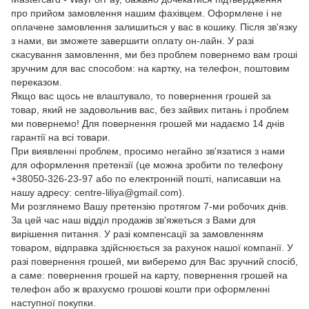
про прийом замовлення нашим фахівцем. Оформлене і не
оплачене замовлення залишиться у вас в кошику. Після зв'язку
з нами, ви зможете завершити оплату он-лайн. У разі
скасування замовлення, ми без проблем повернемо вам гроші
зручним для вас способом: на картку, на телефон, поштовим
переказом.
Якщо вас щось не влаштувало, то повернення грошей за
товар, який не задовольнив вас, без зайвих питань і проблем
ми повернемо! Для повернення грошей ми надаємо 14 днів
гарантії на всі товари.
При виявленні проблем, просимо негайно зв'язатися з нами
для оформлення претензії (це можна зробити по телефону
+38050-326-23-97 або по електронній пошті, написавши на
нашу адресу: centre-liliya@gmail.com).
Ми розглянемо Вашу претензію протягом 7-ми робочих днів.
За цей час наш відділ продажів зв'яжеться з Вами для
вирішення питання. У разі компенсації за замовленням
товаром, відправка здійснюється за рахунок нашої компанії. У
разі повернення грошей, ми виберемо для Вас зручний спосіб,
а саме: повернення грошей на карту, повернення грошей на
телефон або ж врахуємо грошові кошти при оформленні
наступної покупки.