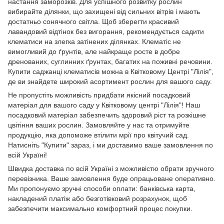
настання заморозків. Для успішного розвитку рослин
вибирайте ділянки, що захищені від сильних вітрів і мають
достатньо сонячного світла. Щоб зберегти красивий
лавандовий відтінок без вигорання, рекомендується садити
клематиси на злегка затінених ділянках. Клематіс не
вимогливий до ґрунтів, але найкраще росте в добре
дренованих, суглинних ґрунтах, багатих на поживні речовини.
Купити саджанці клематисів можна в Квітковому Центрі "Лілія",
де ви знайдете широкий асортимент рослин для вашого саду.
Не пропустіть можливість придбати якісний посадковий
матеріал для вашого саду у Квітковому центрі "Лілія"! Наш
посадковий матеріал забезпечить здоровий ріст та розкішне
цвітіння ваших рослин. Замовляйте у нас та отримуйте
продукцію, яка допоможе втілити мрії про квітучий сад.
Натисніть "Купити" зараз, і ми доставимо ваше замовлення по
всій Україні!
Швидка доставка по всій Україні з можливістю обрати зручного
перевізника. Ваше замовлення буде опрацьоване оперативно.
Ми пропонуємо зручні способи оплати: банківська карта,
накладений платіж або безготівковий розрахунок, щоб
забезпечити максимально комфортний процес покупки.