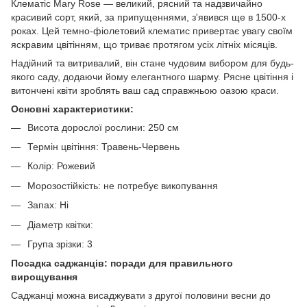
Клематіс Mary Rose — великий, рясний та надзвичайно
красивий сорт, який, за припущеннями, з'явився ще в 1500-х
роках. Цей темно-фіолетовий клематис привертає увагу своїм
яскравим цвітінням, що триває протягом усіх літніх місяців.
Надійний та витривалий, він стане чудовим вибором для будь-
якого саду, додаючи йому елегантного шарму. Рясне цвітіння і
витончені квіти зроблять ваш сад справжньою оазою краси.
Основні характеристики:
Висота дорослої рослини: 250 см
Термін цвітіння: Травень-Червень
Колір: Рожевий
Морозостійкість: не потребує викопування
Запах: Ні
Діаметр квітки:
Група зрізки: 3
Посадка саджанців: поради для правильного
вирощування
Саджанці можна висаджувати з другої половини весни до