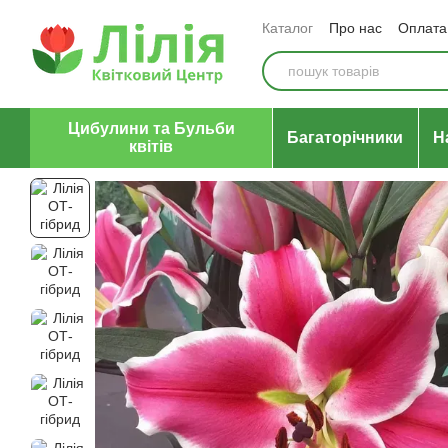
Перейти до основного контенту
Каталог
Про нас
Оплата 
Відгуки про магазин
Уго
Цибулини та Бульби
Багаторічники
Н
квітів