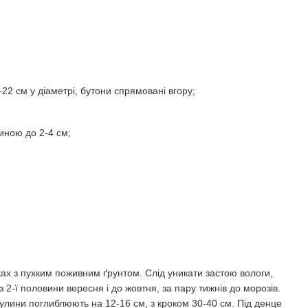
7-22 см у діаметрі, бутони спрямовані вгору;
иною до 2-4 см;
ах з пухким поживним ґрунтом. Слід уникати застою вологи,
 2-ї половини вересня і до жовтня, за пару тижнів до морозів.
улини поглиблюють на 12-16 см, з кроком 30-40 см. Під денце