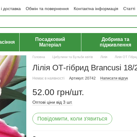
і доставка
Обмін та повернення
Контактна інформація
Статті
да користувача
Політика конфіденційності
Договір публічної оф
Посадковий
Добрива та
асіння
Матеріал
підживлення
Головна
Цибулини та Бульби квітів
Лілія
Лілія ОТ Гібри
Лілія ОТ-гібрид Brancusi 18/
Немає в наявності
Артикул: 20742
Написати відгук
52.00 грн/шт.
Оптові ціни від 3 шт.
Повідомити, коли з'явиться