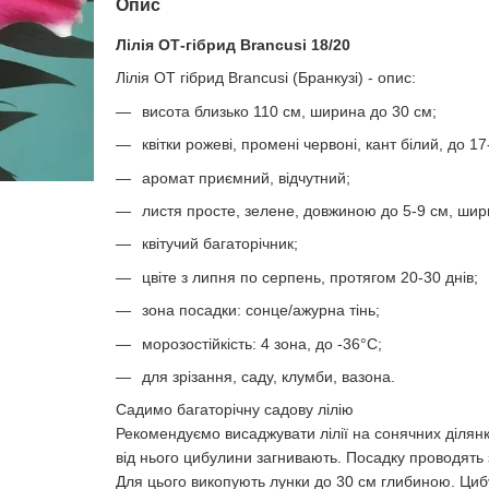
Опис
Лілія ОТ-гібрид Brancusi 18/20
Лілія OT гібрид Brancusi (Бранкузі) - опис:
висота близько 110 см, ширина до 30 см;
квітки рожеві, промені червоні, кант білий, до 1
аромат приємний, відчутний;
листя просте, зелене, довжиною до 5-9 см, шир
квітучий багаторічник;
цвіте з липня по серпень, протягом 20-30 днів;
зона посадки: сонце/ажурна тінь;
морозостійкість: 4 зона, до -36°С;
для зрізання, саду, клумби, вазона.
Садимо багаторічну садову лілію
Рекомендуємо висаджувати лілії на сонячних ділянк
від нього цибулини загнивають. Посадку проводять з
Для цього викопують лунки до 30 см глибиною. Циб