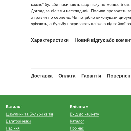
кожної бульби насипають шар піску не менше 5 см
Догляд за ліліями нескладний. Поливи проводять за
з травня по серпень. Чи потрібно викопувати цибули
зрізають, а бульбу накривають плівкою від зайвої во
Характеристики
Новий відгук або комен
Доставка
Оплата
Гарантія
Повернен
Каталог
Клієнтам
Цибулини та Бульби квітів
Вхід до кабінету
Багаторічники
Каталог
Насіння
Про нас