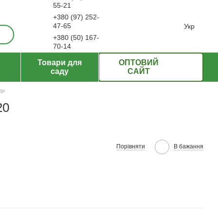
55-21
+380 (97) 252-
ерти
47-65
Укр
+380 (50) 167-
70-14
Передзвонити вам?
Товари для
ОПТОВИЙ
саду
САЙТ
ди
20
Порівняти
В бажання