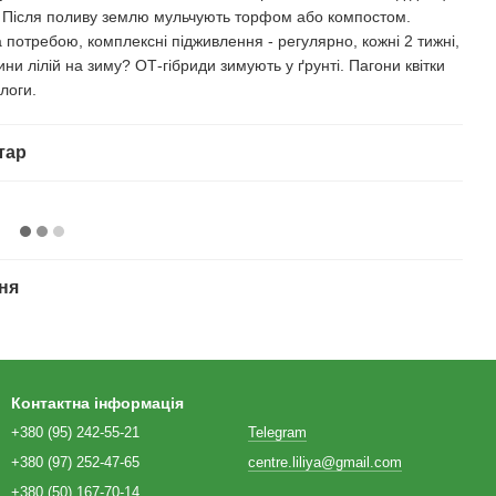
. Після поливу землю мульчують торфом або компостом.
 потребою, комплексні підживлення - регулярно, кожні 2 тижні,
ни лілій на зиму? ОТ-гібриди зимують у ґрунті. Пагони квітки
логи.
тар
ня
Контактна інформація
+380 (95) 242-55-21
Telegram
+380 (97) 252-47-65
centre.liliya@gmail.com
+380 (50) 167-70-14