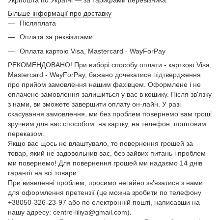
Більше інформації про доставку
Післяплата
Оплата за реквізитами
Оплата картою Visa, Mastercard - WayForPay
РЕКОМЕНДОВАНО! При виборі способу оплати - карткою Visa,
Mastercard - WayForPay, бажано дочекатися підтвердження
про прийом замовлення нашим фахівцем. Оформлене і не
оплачене замовлення залишиться у вас в кошику. Після зв'язку
з нами, ви зможете завершити оплату он-лайн. У разі
скасування замовлення, ми без проблем повернемо вам гроші
зручним для вас способом: на картку, на телефон, поштовим
переказом.
Якщо вас щось не влаштувало, то повернення грошей за
товар, який не задовольнив вас, без зайвих питань і проблем
ми повернемо! Для повернення грошей ми надаємо 14 днів
гарантії на всі товари.
При виявленні проблем, просимо негайно зв'язатися з нами
для оформлення претензії (це можна зробити по телефону
+38050-326-23-97 або по електронній пошті, написавши на
нашу адресу: centre-liliya@gmail.com).