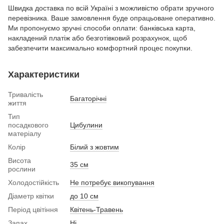
Швидка доставка по всій Україні з можливістю обрати зручного
перевізника. Ваше замовлення буде опрацьоване оперативно.
Ми пропонуємо зручні способи оплати: банківська карта,
накладений платіж або безготівковий розрахунок, щоб
забезпечити максимально комфортний процес покупки.
Характеристики
Тривалість
Багаторічні
життя
Тип
посадкового
Цибулини
матеріалу
Колір
Білий з жовтим
Висота
35 см
рослини
Холодостійкість
Не потребує викопування
Діаметр квітки
до 10 см
Період цвітіння
Квітень-Травень
Запах
Ні