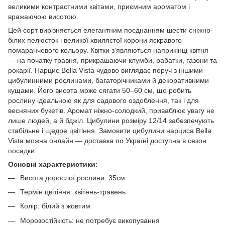
великими контрастними квітами, приємним ароматом і
вражаючою висотою.
Цей сорт вирізняється елегантним поєднанням шести сніжно-
білих пелюсток і великої хвилястої корони яскравого
помаранчевого кольору. Квітки з'являються наприкінці квітня
— на початку травня, прикрашаючи клумби, рабатки, газони та
рокарії. Нарцис Bella Vista чудово виглядає поруч з іншими
цибулинними рослинами, багаторічниками й декоративними
кущами. Його висота може сягати 50–60 см, що робить
рослину ідеальною як для садового оздоблення, так і для
весняних букетів. Аромат ніжно-солодкий, приваблює увагу не
лише людей, а й бджіл. Цибулини розміру 12/14 забезпечують
стабільне і щедре цвітіння. Замовити цибулини нарциса Bella
Vista можна онлайн — доставка по Україні доступна в сезон
посадки.
Основні характеристики:
Висота дорослої рослини: 35см
Термін цвітіння: квітень-травень
Колір: білий з жовтим
Морозостійкість: не потребує викопування