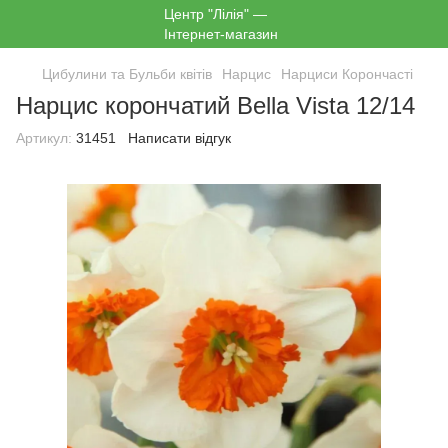
Цибулини та Бульби квітів
Нарцис
Нарциси Корончасті
Нарцис корончатий Bella Vista 12/14
Артикул:
31451
Написати відгук