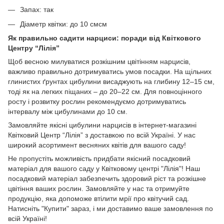
Запах: так
Діаметр квітки: до 10 смсм
Як правильно садити нарциси: поради від Квіткового
Центру “Лілія”
Щоб весною милуватися розкішним цвітінням нарцисів,
важливо правильно дотримуватись умов посадки. На щільних
глинистих ґрунтах цибулини висаджують на глибину 12–15 см,
тоді як на легких піщаних – до 20–22 см. Для повноцінного
росту і розвитку рослин рекомендуємо дотримуватись
інтервалу між цибулинами до 10 см.
Замовляйте якісні цибулини нарцисів в інтернет-магазині
Квітковий Центр “Лілія” з доставкою по всій Україні. У нас
широкий асортимент весняних квітів для вашого саду!
Не пропустіть можливість придбати якісний посадковий
матеріал для вашого саду у Квітковому центрі "Лілія"! Наш
посадковий матеріал забезпечить здоровий ріст та розкішне
цвітіння ваших рослин. Замовляйте у нас та отримуйте
продукцію, яка допоможе втілити мрії про квітучий сад.
Натисніть "Купити" зараз, і ми доставимо ваше замовлення по
всій Україні!