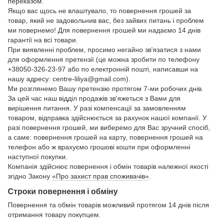
переказом.
Якщо вас щось не влаштувало, то повернення грошей за
товар, який не задовольнив вас, без зайвих питань і проблем
ми повернемо! Для повернення грошей ми надаємо 14 днів
гарантії на всі товари.
При виявленні проблем, просимо негайно зв'язатися з нами
для оформлення претензії (це можна зробити по телефону
+38050-326-23-97 або по електронній пошті, написавши на
нашу адресу: centre-liliya@gmail.com).
Ми розглянемо Вашу претензію протягом 7-ми робочих днів.
За цей час наш відділ продажів зв'яжеться з Вами для
вирішення питання. У разі компенсації за замовленням
товаром, відправка здійснюється за рахунок нашої компанії. У
разі повернення грошей, ми виберемо для Вас зручний спосіб,
а саме: повернення грошей на карту, повернення грошей на
телефон або ж врахуємо грошові кошти при оформленні
наступної покупки.
Компанія здійснює повернення і обмін товарів належної якості
згідно Закону
«Про захист прав споживачів»
.
Строки повернення і обміну
Повернення та обмін товарів можливий протягом 14 днів після
отримання товару покупцем.