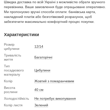
Швидка доставка по всій Україні з можливістю обрати зручного
перевізника. Ваше замовлення буде опрацьоване оперативно.
Ми пропонуємо зручні способи оплати: банківська карта,
накладений платіж або безготівковий розрахунок, щоб
забезпечити максимально комфортний процес покупки.
Характеристики
Розмір
12/14
цибулини
Тривалість
Багаторічні
життя
Тип
посадкового
Цибулини
матеріалу
Колір
Жовтий з помаранчевим
Висота
40 см
рослини
Холодостійкість
Не потребує викопування
Колір листя
Зелений