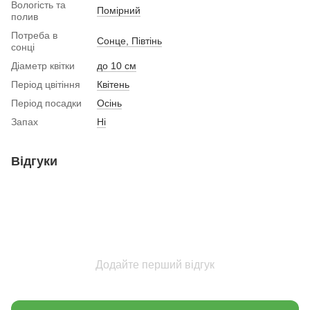
Вологість та
Помірний
полив
Потреба в
Сонце, Півтінь
сонці
Діаметр квітки
до 10 см
Період цвітіння
Квітень
Період посадки
Осінь
Запах
Ні
Відгуки
Додайте перший відгук