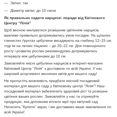
Запах: так
Діаметр квітки: до 10 смсм
Як правильно садити нарциси: поради від Квіткового
Центру “Лілія”
Щоб весною милуватися розкішним цвітінням нарцисів,
важливо правильно дотримуватись умов посадки. На щільних
глинистих ґрунтах цибулини висаджують на глибину 12–15 см,
тоді як на легких піщаних – до 20–22 см. Для повноцінного
росту і розвитку рослин рекомендуємо дотримуватись
інтервалу між цибулинами до 10 см.
Замовляйте якісні цибулини нарцисів в інтернет-магазині
Квітковий Центр “Лілія” з доставкою по всій Україні. У нас
широкий асортимент весняних квітів для вашого саду!
Не пропустіть можливість придбати якісний посадковий
матеріал для вашого саду у Квітковому центрі "Лілія"! Наш
посадковий матеріал забезпечить здоровий ріст та розкішне
цвітіння ваших рослин. Замовляйте у нас та отримуйте
продукцію, яка допоможе втілити мрії про квітучий сад.
Натисніть "Купити" зараз, і ми доставимо ваше замовлення по
всій Україні!