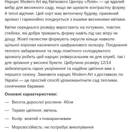
Нарцис Modern Art від Квіткового Центру «Лілія» — це вдалий
вибір для весняного саду, якщо ви шукаєте контрастну форму
й теплі відтінки. Цей сорт має витончену будову, приємний
аромат і гармонійно поєднується з іншими весняними квітами.
Квітки середнього розміру виростають на потужних, товстих
стеблах, які добре тримають форму навіть під час вітру чи
дощу. Жовті пелюстки формують округле кільце навколо
щільної коронки насиченого шафранового кольору. Поєднання
теплого забарвлення та ледь помітного солодкуватого
аромату робить цей нарцис універсальним як для клумб, так і
для зрізання у весняні букети. Цибулини розміру 12/14
забезпечують гарне укорінення та надійне цвітіння вже з
першого сезону. Замовити нарцис Modern Art з доставкою по
Україні — це простий спосіб урізноманітнити сад теплими,
сонячними барвами.
Основні характеристики:
Висота дорослої рослини: 40см
Термін цвітіння: квітень
Колір: жовтий з помаранчевим
Морозостійкість: не потребує викопування