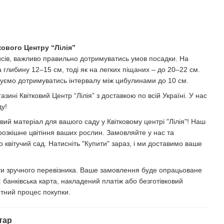
ового Центру “Лілія”
сів, важливо правильно дотримуватись умов посадки. На
глибину 12–15 см, тоді як на легких піщаних – до 20–22 см.
дуємо дотримуватись інтервалу між цибулинами до 10 см.
зині Квітковий Центр “Лілія” з доставкою по всій Україні. У нас
у!
ий матеріал для вашого саду у Квітковому центрі "Лілія"! Наш
розкішне цвітіння ваших рослин. Замовляйте у нас та
 квітучий сад. Натисніть "Купити" зараз, і ми доставимо ваше
ати зручного перевізника. Ваше замовлення буде опрацьоване
банківська карта, накладений платіж або безготівковий
тний процес покупки.
тар