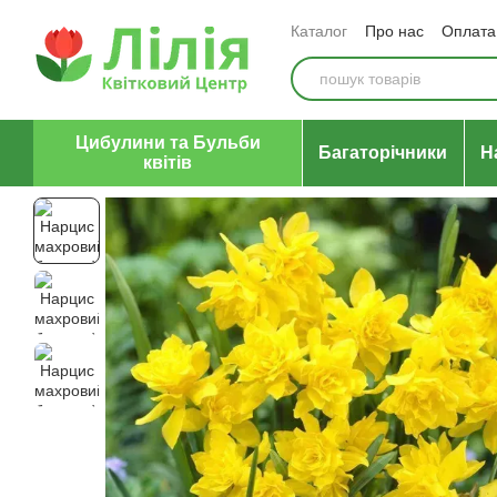
Перейти до основного контенту
Каталог
Про нас
Оплата 
Відгуки про магазин
Уго
Цибулини та Бульби
Багаторічники
Н
квітів