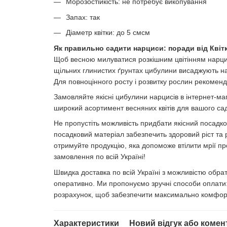
Морозостійкість: не потребує викопування
Запах: так
Діаметр квітки: до 5 смсм
Як правильно садити нарциси: поради від Квітк
Щоб весною милуватися розкішним цвітінням нарци
щільних глинистих ґрунтах цибулини висаджують на 
Для повноцінного росту і розвитку рослин рекомен
Замовляйте якісні цибулини нарцисів в інтернет-мага
широкий асортимент весняних квітів для вашого сад
Не пропустіть можливість придбати якісний посадков
посадковий матеріал забезпечить здоровий ріст та 
отримуйте продукцію, яка допоможе втілити мрії про
замовлення по всій Україні!
Швидка доставка по всій Україні з можливістю обр
оперативно. Ми пропонуємо зручні способи оплати: 
розрахунок, щоб забезпечити максимально комфор
Характеристики
Новий відгук або комен