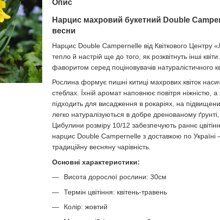
Опис
Нарцис махровий букетний Double Campern
весни
Нарцис Double Campernelle від Квіткового Центру «
тепло й настрій ще до того, як розквітнуть інші квіти
фаворитом серед поціновувачів натуралістичного кв
Рослина формує пишні китиці махрових квіток наси
стеблах. Їхній аромат наповнює повітря ніжністю, а
підходить для висадження в рокаріях, на підвищених
легко натуралізуються в добре дренованому ґрунті
Цибулини розміру 10/12 забезпечують раннє цвітін
нарцис Double Campernelle з доставкою по Україні —
традиційну весняну чарівність.
Основні характеристики:
Висота дорослої рослини: 30см
Термін цвітіння: квітень-травень
Колір: жовтий