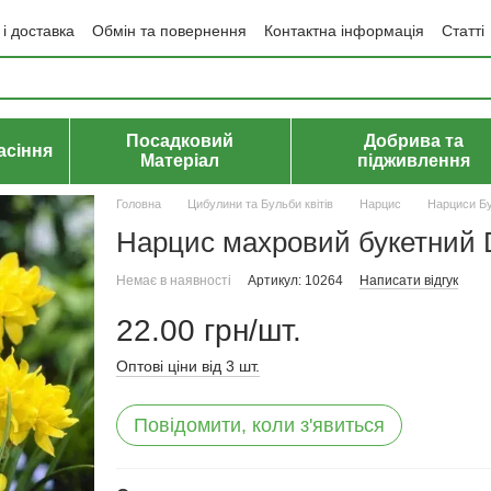
і доставка
Обмін та повернення
Контактна інформація
Статті
да користувача
Політика конфіденційності
Договір публічної оф
Посадковий
Добрива та
асіння
Матеріал
підживлення
Головна
Цибулини та Бульби квітів
Нарцис
Нарциси Бу
Нарцис махровий букетний D
Немає в наявності
Артикул: 10264
Написати відгук
22.00 грн/шт.
Оптові ціни від 3 шт.
Повідомити, коли з'явиться