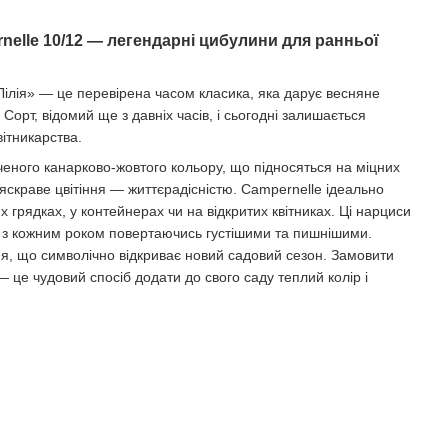
elle 10/12 — легендарні цибулини для ранньої
Лілія» — це перевірена часом класика, яка дарує весняне
. Сорт, відомий ще з давніх часів, і сьогодні залишається
ітникарства.
ченого канарково-жовтого кольору, що підносяться на міцних
 яскраве цвітіння — життєрадісністю. Campernelle ідеально
 грядках, у контейнерах чи на відкритих квітниках. Ці нарциси
, з кожним роком повертаючись густішими та пишнішими.
ня, що символічно відкриває новий садовий сезон. Замовити
 це чудовий спосіб додати до свого саду теплий колір і