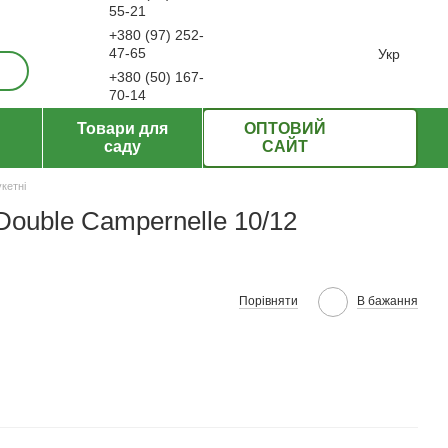
55-21
+380 (97) 252-
ерти
47-65
Укр
+380 (50) 167-
70-14
Передзвонити вам?
Товари для
ОПТОВИЙ
саду
САЙТ
кетні
ouble Campernelle 10/12
Порівняти
В бажання