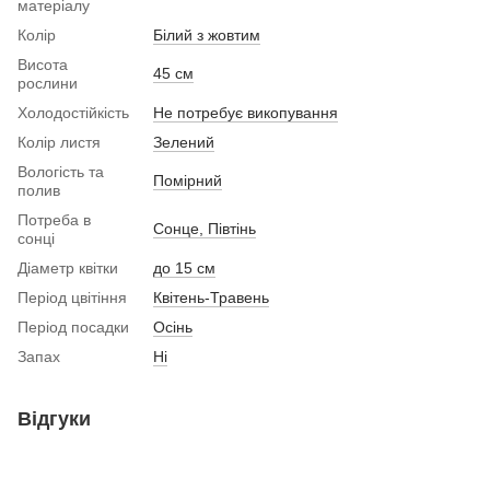
матеріалу
Колір
Білий з жовтим
Висота
45 см
рослини
Холодостійкість
Не потребує викопування
Колір листя
Зелений
Вологість та
Помірний
полив
Потреба в
Сонце, Півтінь
сонці
Діаметр квітки
до 15 см
Період цвітіння
Квітень-Травень
Період посадки
Осінь
Запах
Ні
Відгуки