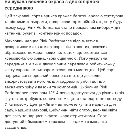
вишукана весняна окраса з двоколірною
серединкою
Цей яскравий сорт нарциса вражає багатошаровою текстурою
та ніжними кольорами, створюючи гармонійний акцент у будь-
якому саду. Pink Performance стане прекрасним вибором для
квітників, букетів і контейнерних посадок.
Махровий нарцис Pink Performance відрізняється
декоративними квітами з шарів ніжно-жовтих, рожевих і
абрикосово-помаранчевих пелюсток, що огортаються
кремово-білою зовнішньою оцвітиною. Його унікальна
серединка з м’яким двоколірним переливом робить кожну
квітку справжнім витвором весняного мистецтва. Цей сорт
нарциса сильнорослий і рясно квітне, що дозволяє
використовувати його як для садових клумб, так і для
весняного зрізу у вазони та композиції. Цибулини Pink
Performance розміром 12/14 легко адаптуються до різних типів
ґрунтів, потребують сонячного місця та стандартного догляду.
У Квітковому Центрі «Лілія» ви можете купити нарциси для
саду, нарциси махрові, цибулинні квіти оптом, весняні квіти
для зрізу та нарциси з фото і характеристиками. Сорт
доступний обмеженим тиражем — радимо замовляти
заздалегідь.