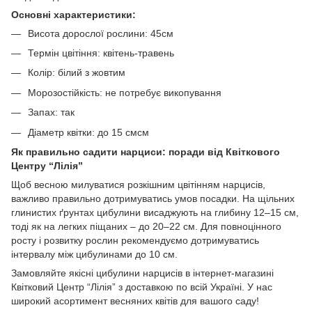
Основні характеристики:
Висота дорослої рослини: 45см
Термін цвітіння: квітень-травень
Колір: білий з жовтим
Морозостійкість: не потребує викопування
Запах: так
Діаметр квітки: до 15 смсм
Як правильно садити нарциси: поради від Квіткового
Центру “Лілія”
Щоб весною милуватися розкішним цвітінням нарцисів,
важливо правильно дотримуватись умов посадки. На щільних
глинистих ґрунтах цибулини висаджують на глибину 12–15 см,
тоді як на легких піщаних – до 20–22 см. Для повноцінного
росту і розвитку рослин рекомендуємо дотримуватись
інтервалу між цибулинами до 10 см.
Замовляйте якісні цибулини нарцисів в інтернет-магазині
Квітковий Центр “Лілія” з доставкою по всій Україні. У нас
широкий асортимент весняних квітів для вашого саду!