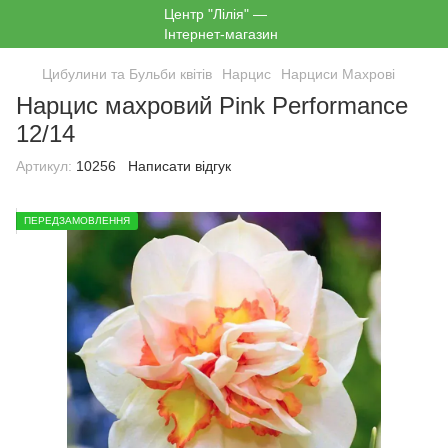
Цибулини та Бульби квітів
Нарцис
Нарциси Махрові
Нарцис махровий Pink Performance
12/14
Артикул:
10256
Написати відгук
ПЕРЕДЗАМОВЛЕННЯ