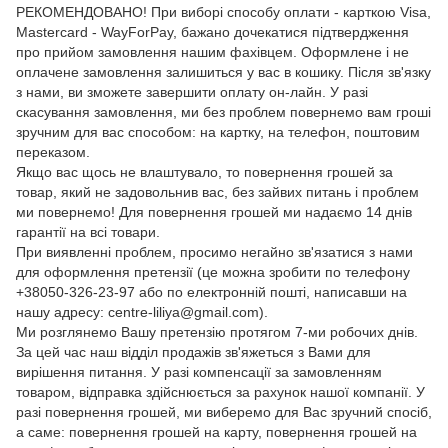
РЕКОМЕНДОВАНО! При виборі способу оплати - карткою Visa,
Mastercard - WayForPay, бажано дочекатися підтвердження
про прийом замовлення нашим фахівцем. Оформлене і не
оплачене замовлення залишиться у вас в кошику. Після зв'язку
з нами, ви зможете завершити оплату он-лайн. У разі
скасування замовлення, ми без проблем повернемо вам гроші
зручним для вас способом: на картку, на телефон, поштовим
переказом.
Якщо вас щось не влаштувало, то повернення грошей за
товар, який не задовольнив вас, без зайвих питань і проблем
ми повернемо! Для повернення грошей ми надаємо 14 днів
гарантії на всі товари.
При виявленні проблем, просимо негайно зв'язатися з нами
для оформлення претензії (це можна зробити по телефону
+38050-326-23-97 або по електронній пошті, написавши на
нашу адресу: centre-liliya@gmail.com).
Ми розглянемо Вашу претензію протягом 7-ми робочих днів.
За цей час наш відділ продажів зв'яжеться з Вами для
вирішення питання. У разі компенсації за замовленням
товаром, відправка здійснюється за рахунок нашої компанії. У
разі повернення грошей, ми виберемо для Вас зручний спосіб,
а саме: повернення грошей на карту, повернення грошей на