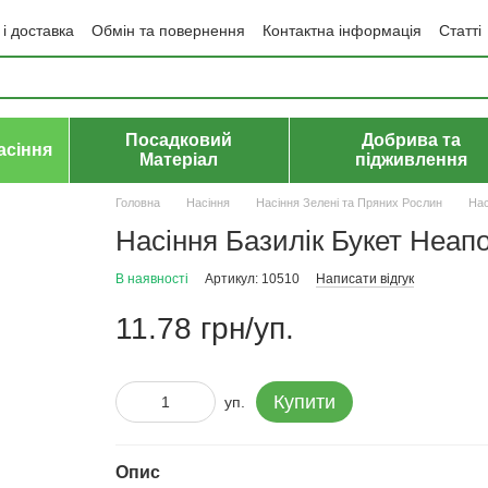
і доставка
Обмін та повернення
Контактна інформація
Статті
да користувача
Політика конфіденційності
Договір публічної оф
Посадковий
Добрива та
асіння
Матеріал
підживлення
Головна
Насіння
Насіння Зелені та Пряних Рослин
Нас
Насіння Базилік Букет Неап
В наявності
Артикул: 10510
Написати відгук
11.78 грн/уп.
Купити
уп.
Опис