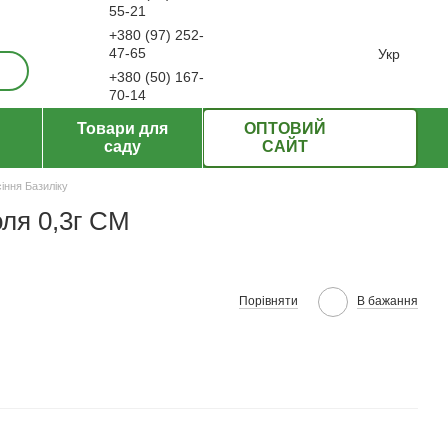
55-21
+380 (97) 252-
ерти
47-65
Укр
+380 (50) 167-
70-14
Передзвонити вам?
Товари для
ОПТОВИЙ
саду
САЙТ
іння Базиліку
оля 0,3г СМ
Порівняти
В бажання