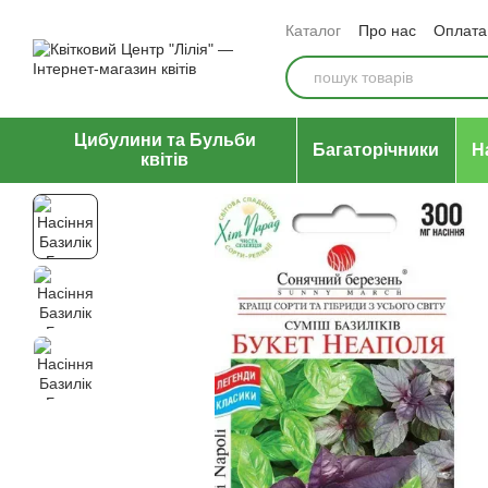
Перейти до основного контенту
Каталог
Про нас
Оплата 
Відгуки про магазин
Уго
Цибулини та Бульби
Багаторічники
Н
квітів