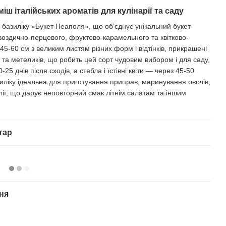
ш італійських ароматів для кулінарії та саду
і базиліку «Букет Неаполя», що об’єднує унікальний букет
гвоздично-перцевого, фруктово-карамельного та квітково-
5-60 см з великим листям різних форм і відтінків, прикрашені
 та метеликів, що робить цей сорт чудовим вибором і для саду,
5 днів після сходів, а стебла і їстівні квіти — через 45-50
иліку ідеальна для приготування приправ, маринування овочів,
лії, що дарує неповторний смак літнім салатам та іншим
тар
ня