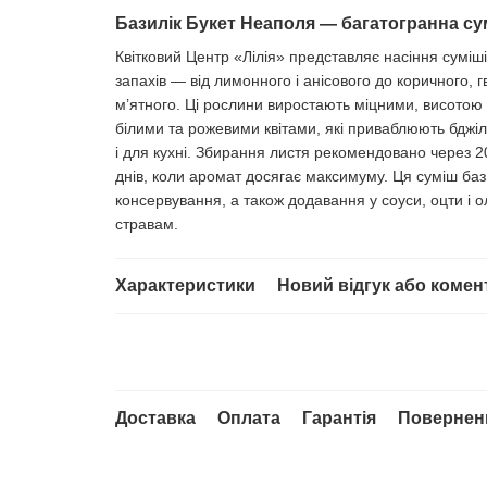
Базилік Букет Неаполя — багатогранна сумі
Квітковий Центр «Лілія» представляє насіння суміш
запахів — від лимонного і анісового до коричного, 
м’ятного. Ці рослини виростають міцними, висотою 4
білими та рожевими квітами, які приваблюють бджіл
і для кухні. Збирання листя рекомендовано через 20-2
днів, коли аромат досягає максимуму. Ця суміш баз
консервування, а також додавання у соуси, оцти і о
стравам.
Характеристики
Новий відгук або комен
Доставка
Оплата
Гарантія
Повернен