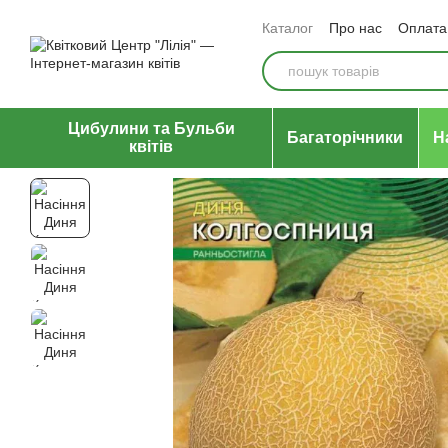
Перейти до основного контенту
Каталог
Про нас
Оплата 
Відгуки про магазин
Уго
Цибулини та Бульби
Багаторічники
Н
квітів