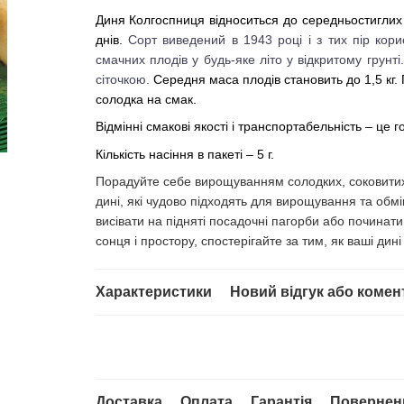
Диня Колгоспниця відноситься до середньостиглих с
днів.
Сорт виведений в 1943 році і з тих пір кор
смачних плодів у будь-яке літо у відкритому грунті.
сіточкою.
Середня маса плодів становить до 1,5 кг. 
солодка на смак.
Відмінні смакові якості і транспортабельність – це г
Кількість насіння в пакеті – 5 г.
Порадуйте себе вирощуванням солодких, соковитих 
дині, які чудово підходять для вирощування та обм
висівати на підняті посадочні пагорби або починати
сонця і простору, спостерігайте за тим, як ваші дині
Характеристики
Новий відгук або комен
Доставка
Оплата
Гарантія
Повернен