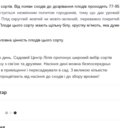
ортів. Від появи сходів до дозрівання плодів проходить 77-95
истується незмінним попитом городників, тому що дає урожай
Плід округлий жовтий чи жовто-зелений, переважно покритий
Плоди цього сорту мають щільну білу, хрустку м'якоть, яка дуже
оловна цінність плодів цього сорту.
динь. Садовий Центр Лілія пропонує широкий вибір сортів
іну з сім'єю та друзями. Насіння дині можна безпосередньо
 в приміщенні і пересаджувати в сад. З великою кількістю
 процвітають від насіння до сходів і до збору врожаю!
тар
ня