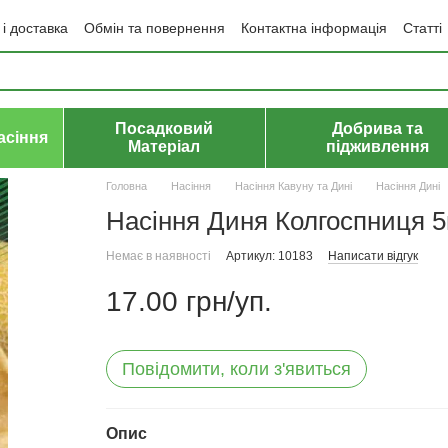
і доставка
Обмін та повернення
Контактна інформація
Статті
да користувача
Політика конфіденційності
Договір публічної оф
Посадковий
Добрива та
асіння
Матеріал
підживлення
Головна
Насіння
Насіння Кавуну та Дині
Насіння Дині
Насіння Диня Колгоспниця 5
Немає в наявності
Артикул: 10183
Написати відгук
17.00 грн/уп.
Повідомити, коли з'явиться
Опис