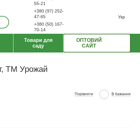
55-21
+380 (97) 252-
ерти
47-65
Укр
+380 (50) 167-
70-14
Передзвонити вам?
Товари для
ОПТОВИЙ
саду
САЙТ
г, ТМ Урожай
Порівняти
В бажання